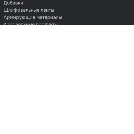
Добавки
Шлифовальные ленты
Армирующие материалы
Аэрозольные продукты
Защитное покрытие
Отрезные круги
Разбавитель
Средства индивидуальной защиты
Протирочные материалы
Шпатлевка
Маскировочные материалы
Очищающая глина
Грунты
Оборудование шлифовальное
Подложка промежуточная
Ёмкость
Клейкие листы
Герметики
Крышка для ёмкости