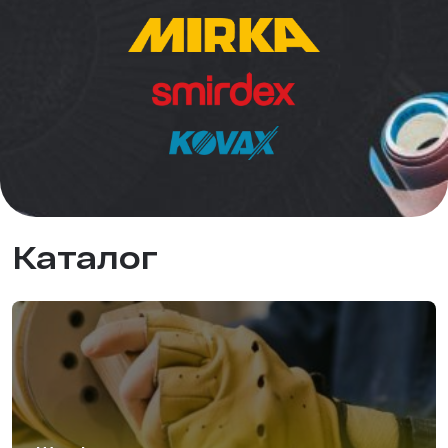
Биндер
Краскопульты и Аэрографы
Добавки
Шлифовальные ленты
Армирующие материалы
Аэрозольные продукты
Каталог
Защитное покрытие
Отрезные круги
Разбавитель
Средства индивидуальной защиты
Протирочные материалы