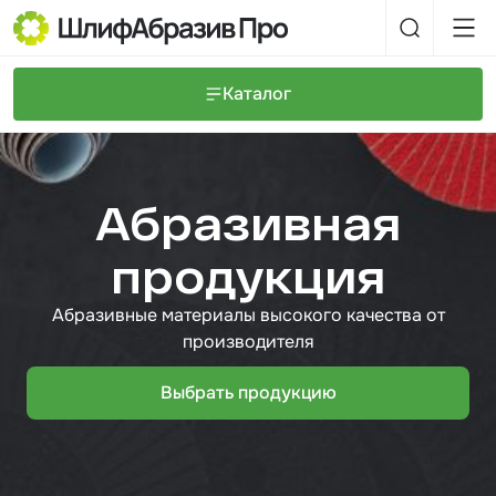
Каталог
Шлифовальные круги и полоски
О компании
Доставка и оплата
Шлифовальные рулоны
Прайс-листы
Абразивная
Контакты
+7 (925) 101-69-43
Шлифовальные губки
Задать вопрос
продукция
Полировальные круги и пасты
Абразивные материалы высокого качества от
Нетканые абразивные материалы
производителя
Инструменты
Выбрать продукцию
Отвердители
Малярный инструмент