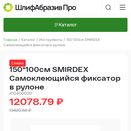
Каталог
Главная
Каталог
Инструменты
150*100см SMIRDEX
Шлифовальные круги и полоски
О компании
Самоклеющийся фиксатор в рулоне
Доставка и оплата
Шлифовальные рулоны
Прайс-листы
Контакты
Скидка
+7 (925) 101-69-43
Шлифовальные губки
Задать вопрос
150*100см SMIRDEX
Самоклеющийся фиксатор
Полировальные круги и пасты
в рулоне
Нетканые абразивные материалы
410400000
12078.79 ₽
Инструменты
13420.88 ₽
Отвердители
Малярный инструмент