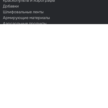
Краскопульты и Аэрографы
Добавки
Шлифовальные ленты
Армирующие материалы
Аэрозольные продукты
Защитное покрытие
Отрезные круги
Разбавитель
Средства индивидуальной защиты
Протирочные материалы
Шпатлевка
Маскировочные материалы
Очищающая глина
Грунты
Оборудование шлифовальное
Подложка промежуточная
Ёмкость
Клейкие листы
Герметики