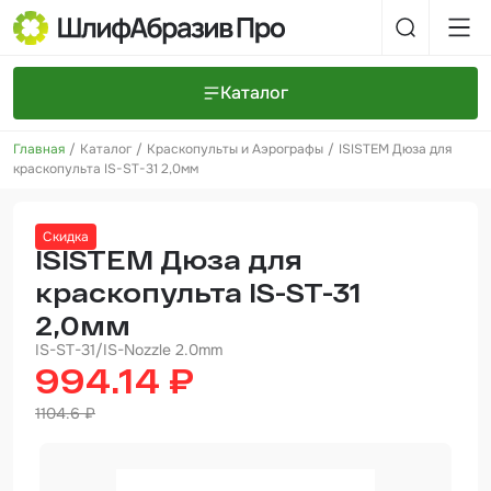
Каталог
Главная
Каталог
Краскопульты и Аэрографы
ISISTEM Дюза для
Шлифовальные круги и полоски
О компании
краскопульта IS-ST-31 2,0мм
Доставка и оплата
Шлифовальные рулоны
Прайс-листы
Контакты
Скидка
+7 (925) 101-69-43
Шлифовальные губки
Задать вопрос
ISISTEM Дюза для
краскопульта IS-ST-31
Полировальные круги и пасты
2,0мм
Нетканые абразивные материалы
IS-ST-31/IS-Nozzle 2.0mm
994.14 ₽
Инструменты
1104.6 ₽
Отвердители
Малярный инструмент