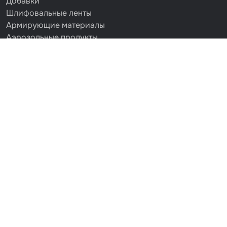
Добавки
Шлифовальные ленты
Армирующие материалы
Аэрозольные продукты
Защитное покрытие
Отрезные круги
Разбавитель
Средства индивидуальной защиты
Протирочные материалы
Шпатлевка
Маскировочные материалы
Очищающая глина
Грунты
Оборудование шлифовальное
Подложка промежуточная
Ёмкость
Клейкие листы
Герметики
Крышка для ёмкости