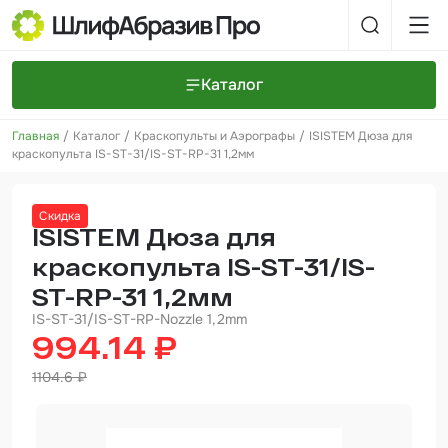
Каталог
Главная
Каталог
Краскопульты и Аэрографы
ISISTEM Дюза для
Шлифовальные круги и полоски
О компании
краскопульта IS-ST-31/IS-ST-RP-31 1,2мм
Доставка и оплата
Шлифовальные рулоны
Прайс-листы
Контакты
Скидка
+7 (925) 101-69-43
Шлифовальные губки
Задать вопрос
ISISTEM Дюза для
краскопульта IS-ST-31/IS-
Полировальные круги и пасты
ST-RP-31 1,2мм
Нетканые абразивные материалы
IS-ST-31/IS-ST-RP-Nozzle 1,2mm
994.14 ₽
Инструменты
1104.6 ₽
Отвердители
Малярный инструмент