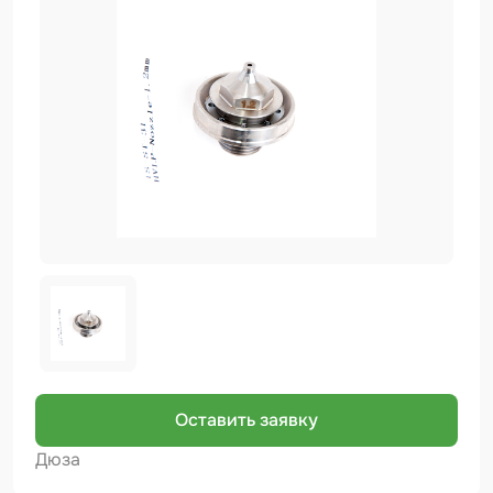
Биндер
Краскопульты и Аэрографы
Добавки
Шлифовальные ленты
Армирующие материалы
Аэрозольные продукты
Защитное покрытие
Отрезные круги
Разбавитель
Средства индивидуальной защиты
Оставить заявку
Протирочные материалы
Дюза