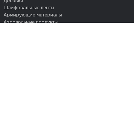
Добавки
Шлифовальные ленты
Армирующие материалы
Аэрозольные продукты
Защитное покрытие
Отрезные круги
Разбавитель
Средства индивидуальной защиты
Протирочные материалы
Шпатлевка
Маскировочные материалы
Очищающая глина
Грунты
Оборудование шлифовальное
Подложка промежуточная
Ёмкость
Клейкие листы
Герметики
Крышка для ёмкости