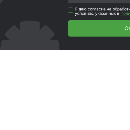
кие листы
Я даю согласие на обработ
условиях, указанных в
Поли
етики
О
ка для ёмкости
риалы для
йки стекол
р для вклейки
ол
эмали