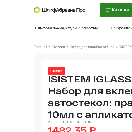
Каталог
Шлиф
Шлифовальные круги и полоски
Шлифоваль
поло
Шлиф
Главная
Каталог
Набор для вклейки стёкол
ISISTEM
Шлиф
Поли
Скидка
и па
ISISTEM IGLASS
Нетк
мате
Набор для вкл
автостекол: пр
Инст
10мл с аплика
Отве
IS-IGL-310-AE-KIT-10P
1482.35 ₽
Маля