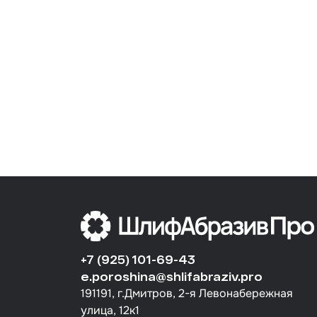
+7 (925) 101-69-43
e.poroshina@shlifabraziv.pro
191191, г.Дмитров, 2-я Левонабережная
улица, 12к1