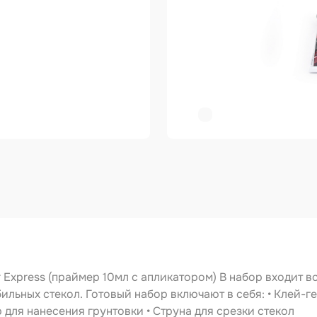
ер
копульты и
графы
вки
овальные ленты
ирующие
риалы
зольные
укты
тное покрытие
зные круги
 Express (праймер 10мл с апликатором) В набор входит в
ьных стекол. Готовый набор включают в себя: • Клей-ге
авитель
р для нанесения грунтовки • Струна для срезки стекол