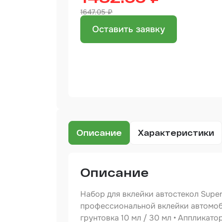
1647.05 ₽
Бинд
Оставить заявку
Крас
Аэро
Доба
Шлиф
Арм
мате
Аэро
Описание
Характеристики
прод
Защи
Описание
Отре
Набор для вклейки автостекол Super
профессиональной вклейки автомобил
Разб
грунтовка 10 мл / 30 мл • Аппликато