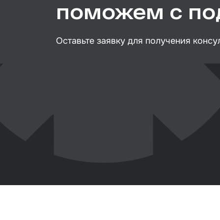
поможем с п
Клей
Герм
Оставьте заявку для получения консу
Крыш
Мате
вкле
Лаки
Набо
стёк
Авто