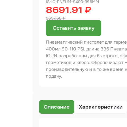
IS-IG-PNEUM-S400-396MM
8691.91 ₽
Бинд
9657.68 ₽
Крас
Аэро
Оставить заявку
Доба
Пневматический пистолет для герме
400мл 90-110 PSI, длина 396 Пневм
Шлиф
IGUN разработаны для быстрого, эф
герметиков и клеёв. Обеспечивают 
Арм
мате
производительную и в то же время
подачу.
Аэро
прод
Защи
Отре
Описание
Характеристики
Разб