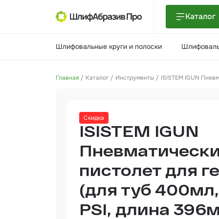
Каталог
Шлиф
Шлифовальные круги и полоски
Шлифоваль
поло
Шлиф
Главная
Каталог
Инструменты
ISISTEM IGUN Пневма
Шлиф
Поли
Скидка
и па
ISISTEM IGUN
Нетк
мате
Пневматическ
пистолет для г
Инст
(для туб 400мл,
Отве
PSI, длина 396
Маля