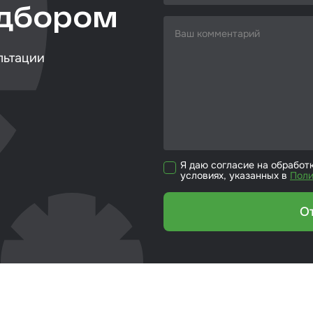
одбором
кие листы
етики
льтации
ка для ёмкости
риалы для
йки стекол
Я даю согласие на обработ
р для вклейки
условиях, указанных в
Поли
ол
эмали
О