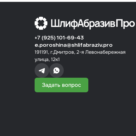
+7 (925) 101-69-43
e.poroshina@shlifabraziv.pro
191191, г.Дмитров, 2-я Левонабережная
улица, 12к1
Задать вопрос