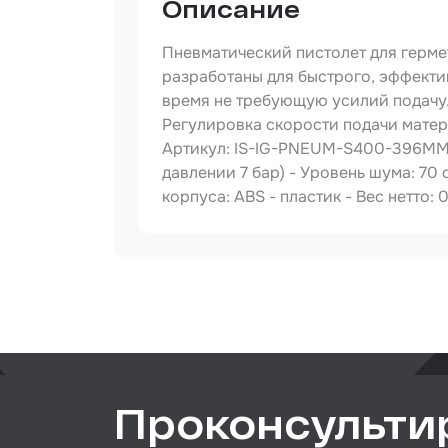
Описание
Сред
инди
защи
Пневматический пистолет для герме
Прот
разработаны для быстрого, эффекти
мате
время не требующую усилий подачу.
Регулировка скорости подачи матер
Шпат
Артикул: IS-IG-PNEUM-S400-396MM - 
Маск
давлении 7 бар) - Уровень шума: 70 
мате
корпуса: ABS - пластик - Вес нетто: 
Очищ
Артикул
Грун
Тип товара
Назначение
Обор
шлиф
Подл
пром
Проконсульти
Ёмко