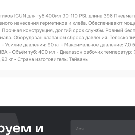
ства
видуальной
ты
тиков IGUN для туб 400мл 90-110 PSI, длина 396 Пневма
ирочные
вного нанесения герметиков и клеёв. Обеспечивают мощ
риалы
 Прочная конструкция, долгий срок службы. Ровный бес
иала. Оборудован клапаном сброса давления. Телескопич
левка
Усилие давления: 90 кг - Максимальное давление: 7,0 ба
ировочные
dBA - Объём туб: 400 мл - Диапазон рабочих температур: О
риалы
0,92 кг - Страна изготовитель: Тайвань
ающая глина
IS-IG-PNEUM-S400-396MM
ты
пневмоинструмент
кузовной ремонт
удование
овальное
ожка
ежуточная
руем и
сть