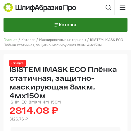
Каталог
Главная
Каталог
Маскировочные материалы
ISISTEM IMASK ECO
Шлифовальные круги и полоски
О компании
Плёнка статичная, защитно-маскирующая 8мкм, 4мх150м
Доставка и оплата
Шлифовальные рулоны
Прайс-листы
Контакты
Скидка
+7 (925) 101-69-43
Шлифовальные губки
Задать вопрос
ISISTEM IMASK ECO Плёнка
статичная, защитно-
Полировальные круги и пасты
маскирующая 8мкм,
Нетканые абразивные материалы
4мх150м
Инструменты
IS-IM-EC-8MKM-4M-150M
2814.08 ₽
Отвердители
3126.76 ₽
Малярный инструмент