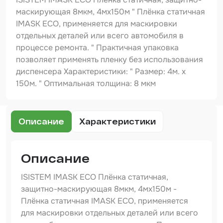
Шпатлевка
маскирующая 8мкм, 4мх150м " Плёнка статичная
IMASK ECO, применяется для маскировки
Маскировочные материалы
отдельных деталей или всего автомобиля в
Очищающая глина
процессе ремонта. " Практичная упаковка
позволяет применять пленку без использования
Грунты
диспенсера Характеристики: " Размер: 4м. х
150м. " Оптимальная толщина: 8 мкм
Оборудование шлифовальное
Подложка промежуточная
Описание
Характеристики
Ёмкость
Клейкие листы
Описание
Герметики
ISISTEM IMASK ECO Плёнка статичная,
Крышка для ёмкости
защитно-маскирующая 8мкм, 4мх150м -
Плёнка статичная IMASK ECO, применяется
Материалы для вклейки стекол
для маскировки отдельных деталей или всего
Лаки