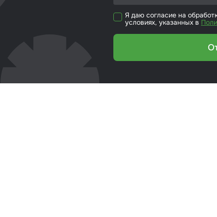
кие листы
Я даю согласие на обработ
условиях, указанных в
Поли
етики
О
ка для ёмкости
риалы для
йки стекол
р для вклейки
ол
эмали