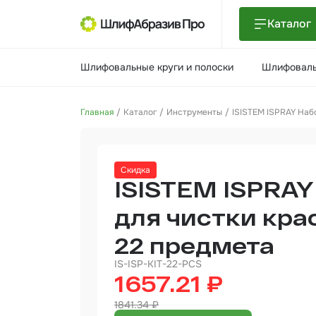
Каталог
Шлиф
Шлифовальные круги и полоски
Шлифоваль
поло
Шлиф
Главная
Каталог
Инструменты
ISISTEM ISPRAY Набо
Шлиф
Поли
Скидка
и па
ISISTEM ISPRAY
Нетк
мате
для чистки кра
22 предмета
Инст
IS-ISP-KIT-22-PCS
Отве
1657.21 ₽
1841.34 ₽
Маля