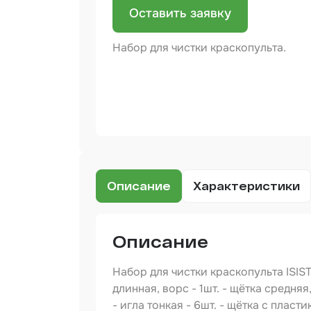
Оставить заявку
Бинд
Набор для чистки краскопульта.
Крас
Аэро
Доба
Шлиф
Арм
мате
Аэро
Описание
Характеристики
прод
Защи
Описание
Отре
Набор для чистки краскопульта ISIST
длинная, ворс - 1шт. - щётка средняя,
Разб
- игла тонкая - 6шт. - щётка с пласт