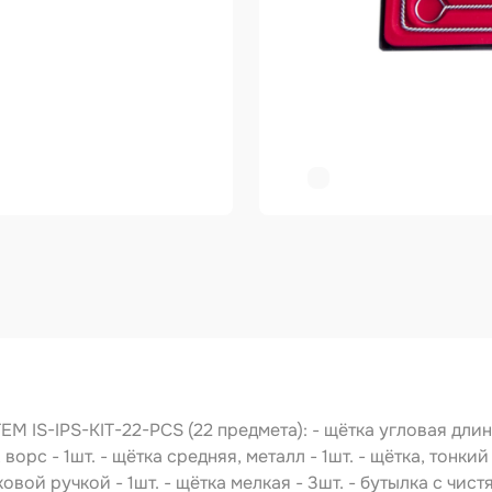
ер
копульты и
графы
вки
овальные ленты
ирующие
риалы
зольные
укты
тное покрытие
зные круги
EM IS-IPS-KIT-22-PCS (22 предмета): - щётка угловая длинн
 ворс - 1шт. - щётка средняя, металл - 1шт. - щётка, тонки
авитель
иковой ручкой - 1шт. - щётка мелкая - 3шт. - бутылка с чис