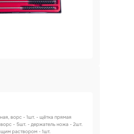
ая, ворс - 1шт. - щётка прямая
й ворс - 5шт. - держатель ножа - 2шт.
тящим раствором - 1шт.