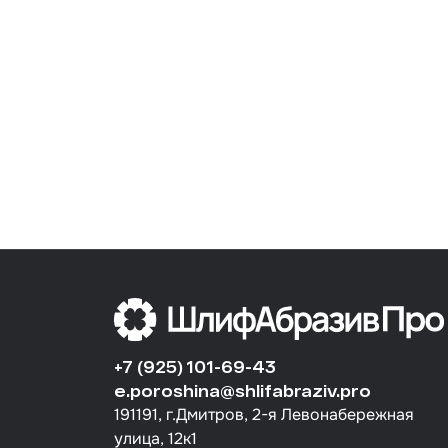
+7 (925) 101-69-43
e.poroshina@shlifabraziv.pro
191191, г.Дмитров, 2-я Левонабережная
улица, 12к1