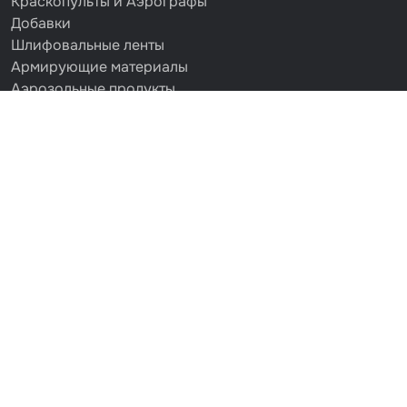
Краскопульты и Аэрографы
Добавки
Шлифовальные ленты
Армирующие материалы
Аэрозольные продукты
Защитное покрытие
Отрезные круги
Разбавитель
Средства индивидуальной защиты
Протирочные материалы
Шпатлевка
Маскировочные материалы
Очищающая глина
Грунты
Оборудование шлифовальное
Подложка промежуточная
Ёмкость
Клейкие листы
Герметики