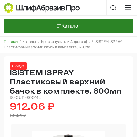
Каталог
Главная
Каталог
Краскопульты и Аэрографы
ISISTEM ISPRAY
Шлифовальные круги и полоски
О компании
Пластиковый верхний бачок в комплекте, 600мл
Доставка и оплата
Шлифовальные рулоны
Прайс-листы
Контакты
Скидка
+7 (925) 101-69-43
Шлифовальные губки
Задать вопрос
ISISTEM ISPRAY
Пластиковый верхний
Полировальные круги и пасты
бачок в комплекте, 600мл
Нетканые абразивные материалы
IS-CUP-600ML
912.06 ₽
Инструменты
1013.4 ₽
Отвердители
Малярный инструмент