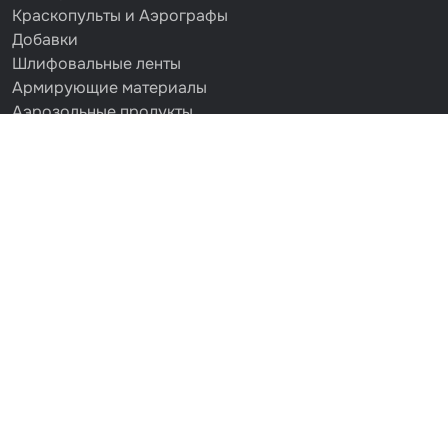
Краскопульты и Аэрографы
Добавки
Шлифовальные ленты
Армирующие материалы
Аэрозольные продукты
Защитное покрытие
Отрезные круги
Разбавитель
Средства индивидуальной защиты
Протирочные материалы
Шпатлевка
Маскировочные материалы
Очищающая глина
Грунты
Оборудование шлифовальное
Подложка промежуточная
Ёмкость
Клейкие листы
Герметики