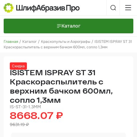
Каталог
Главная
Каталог
Краскопульты и Аэрографы
ISISTEM ISPRAY ST 31
Шлифовальные круги и полоски
О компании
Краскораспылитель с верхним бачком 600мл, сопло 1,3мм
Доставка и оплата
Шлифовальные рулоны
Прайс-листы
Контакты
Скидка
+7 (925) 101-69-43
Шлифовальные губки
Задать вопрос
ISISTEM ISPRAY ST 31
Краскораспылитель с
Полировальные круги и пасты
верхним бачком 600мл,
Нетканые абразивные материалы
сопло 1,3мм
Инструменты
IS-ST-31-1.3MM
8668.07 ₽
Отвердители
9631.19 ₽
Малярный инструмент