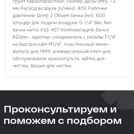
грунт Характеристики: Размер дюзы (мм): 1.3
мм Расход воздуха (л/мин): 400 Рабочее
Набор для вклейки стёкол
давление: (атм): 2 Объем бачка (мл): 600
Штуцер для подачи воздуха: G 1/4" Вес без
Автоэмали
бачка нетто (гр): 457 Комплектация: бачок
600мл., адаптер-соединитель с резьбы F1/4"
на быстросъём M1/4", пластиковый мини-
фильтр для ЛКМ, универсальный ключ для
обслуживания краскопульта, щётка для
чистки, ёршик для чистки.
Артикул
IS-ST-31-1.3MM
Тип товара
Проконсультируем и
краскопульт
Размер / диаметр / объём
поможем с подбором
1.3 мм