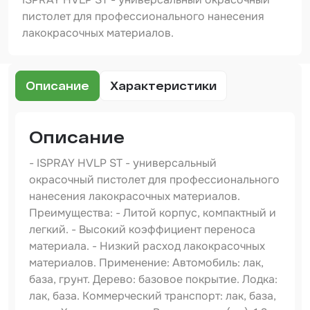
Шпатлевка
пистолет для профессионального нанесения
лакокрасочных материалов.
Маскировочные материалы
Очищающая глина
Описание
Характеристики
Грунты
Оборудование шлифовальное
Описание
Подложка промежуточная
- ISPRAY HVLP ST - универсальный
Ёмкость
окрасочный пистолет для профессионального
нанесения лакокрасочных материалов.
Клейкие листы
Преимущества: - Литой корпус, компактный и
Герметики
легкий. - Высокий коэффициент переноса
материала. - Низкий расход лакокрасочных
Крышка для ёмкости
материалов. Применение: Автомобиль: лак,
база, грунт. Дерево: базовое покрытие. Лодка:
Материалы для вклейки стекол
лак, база. Коммерческий транспорт: лак, база,
Лаки