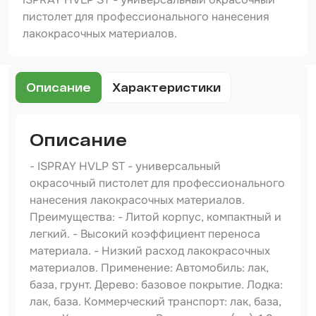
Шпатлевка
пистолет для профессионального нанесения
лакокрасочных материалов.
Маскировочные материалы
Очищающая глина
Описание
Характеристики
Грунты
Оборудование шлифовальное
Описание
Подложка промежуточная
- ISPRAY HVLP ST - универсальный
Ёмкость
окрасочный пистолет для профессионального
нанесения лакокрасочных материалов.
Клейкие листы
Преимущества: - Литой корпус, компактный и
Герметики
легкий. - Высокий коэффициент переноса
материала. - Низкий расход лакокрасочных
Крышка для ёмкости
материалов. Применение: Автомобиль: лак,
база, грунт. Дерево: базовое покрытие. Лодка:
Материалы для вклейки стекол
лак, база. Коммерческий транспорт: лак, база,
Лаки