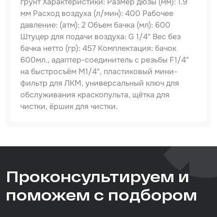
грунт Характеристики: Размер дюзы (мм): 1.9
мм Расход воздуха (л/мин): 400 Рабочее
Набор для вклейки стёкол
давление: (атм): 2 Объем бачка (мл): 600
Штуцер для подачи воздуха: G 1/4" Вес без
Автоэмали
бачка нетто (гр): 457 Комплектация: бачок
600мл., адаптер-соединитель с резьбы F1/4"
на быстросъём M1/4", пластиковый мини-
фильтр для ЛКМ, универсальный ключ для
обслуживания краскопульта, щётка для
чистки, ёршик для чистки.
Артикул
IS-ST-31-1.9MM
Тип товара
Проконсультируем и
краскопульт
Размер / диаметр / объём
поможем с подбором
1.9 мм