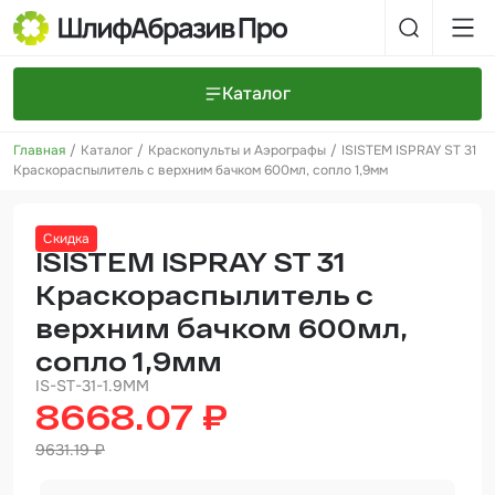
Каталог
Главная
Каталог
Краскопульты и Аэрографы
ISISTEM ISPRAY ST 31
Шлифовальные круги и полоски
О компании
Краскораспылитель с верхним бачком 600мл, сопло 1,9мм
Доставка и оплата
Шлифовальные рулоны
Прайс-листы
Контакты
Скидка
+7 (925) 101-69-43
Шлифовальные губки
Задать вопрос
ISISTEM ISPRAY ST 31
Краскораспылитель с
Полировальные круги и пасты
верхним бачком 600мл,
Нетканые абразивные материалы
сопло 1,9мм
Инструменты
IS-ST-31-1.9MM
8668.07 ₽
Отвердители
9631.19 ₽
Малярный инструмент