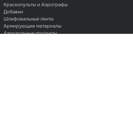
Краскопульты и Аэрографы
Добавки
Шлифовальные ленты
Армирующие материалы
Аэрозольные продукты
Защитное покрытие
Отрезные круги
Разбавитель
Средства индивидуальной защиты
Протирочные материалы
Шпатлевка
Маскировочные материалы
Очищающая глина
Грунты
Оборудование шлифовальное
Подложка промежуточная
Ёмкость
Клейкие листы
Герметики