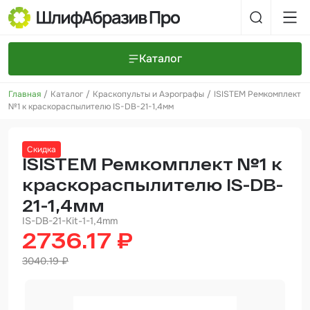
Каталог
Главная
Каталог
Краскопульты и Аэрографы
ISISTEM Ремкомплект
Шлифовальные круги и полоски
О компании
№1 к краскораспылителю IS-DB-21-1,4мм
Доставка и оплата
Шлифовальные рулоны
Прайс-листы
Контакты
Скидка
+7 (925) 101-69-43
Шлифовальные губки
Задать вопрос
ISISTEM Ремкомплект №1 к
краскораспылителю IS-DB-
Полировальные круги и пасты
21-1,4мм
Нетканые абразивные материалы
IS-DB-21-Kit-1-1,4mm
2736.17 ₽
Инструменты
3040.19 ₽
Отвердители
Малярный инструмент