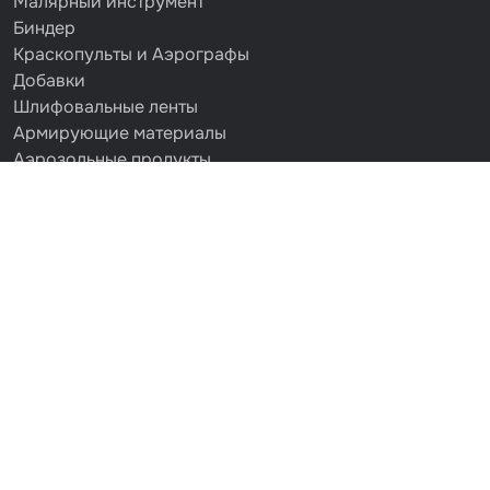
Малярный инструмент
Биндер
Краскопульты и Аэрографы
Добавки
Шлифовальные ленты
Армирующие материалы
Аэрозольные продукты
Защитное покрытие
Отрезные круги
Разбавитель
Средства индивидуальной защиты
Протирочные материалы
Шпатлевка
Маскировочные материалы
Очищающая глина
Грунты
Оборудование шлифовальное
Подложка промежуточная
Ёмкость