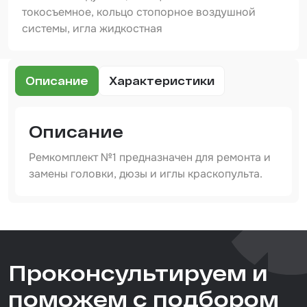
Шпатлевка
токосъемное, кольцо стопорное воздушной
системы, игла жидкостная
Маскировочные материалы
Очищающая глина
Описание
Характеристики
Грунты
Оборудование шлифовальное
Описание
Подложка промежуточная
Ремкомплект №1 предназначен для ремонта и
Ёмкость
замены головки, дюзы и иглы краскопульта.
Клейкие листы
Артикул
Герметики
IS-DB-21-Kit-1-1,4mm
Тип товара
Крышка для ёмкости
Проконсультируем и
запчасти и аксессуары
Материалы для вклейки стекол
Назначение
поможем с подбором
для краскопультов
Лаки