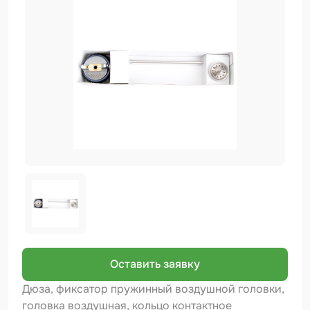
Биндер
Краскопульты и Аэрографы
Добавки
Шлифовальные ленты
Армирующие материалы
Аэрозольные продукты
Защитное покрытие
Отрезные круги
Разбавитель
Средства индивидуальной защиты
Оставить заявку
Протирочные материалы
Дюза, фиксатор пружинный воздушной головки,
головка воздушная, кольцо контактное