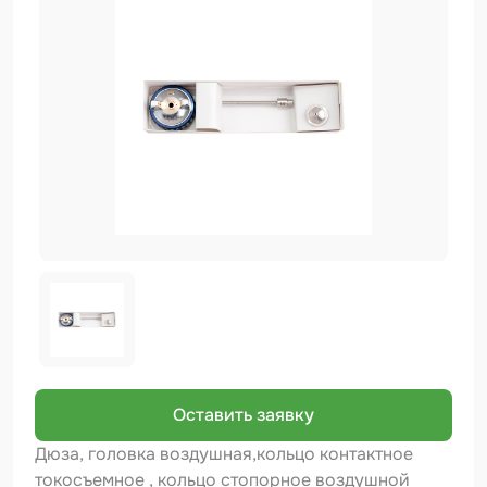
Биндер
Краскопульты и Аэрографы
Добавки
Шлифовальные ленты
Армирующие материалы
Аэрозольные продукты
Защитное покрытие
Отрезные круги
Разбавитель
Средства индивидуальной защиты
Оставить заявку
Протирочные материалы
Дюза, головка воздушная,кольцо контактное
токосъемное , кольцо стопорное воздушной