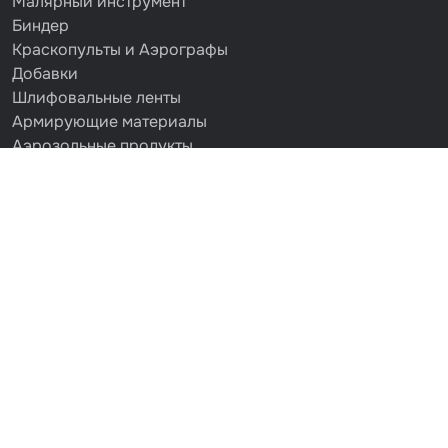
Малярный инструмент
Биндер
Краскопульты и Аэрографы
Добавки
Шлифовальные ленты
Армирующие материалы
Аэрозольные продукты
Защитное покрытие
Отрезные круги
Разбавитель
Средства индивидуальной защиты
Протирочные материалы
Шпатлевка
Маскировочные материалы
Очищающая глина
Грунты
Оборудование шлифовальное
Подложка промежуточная
Ёмкость