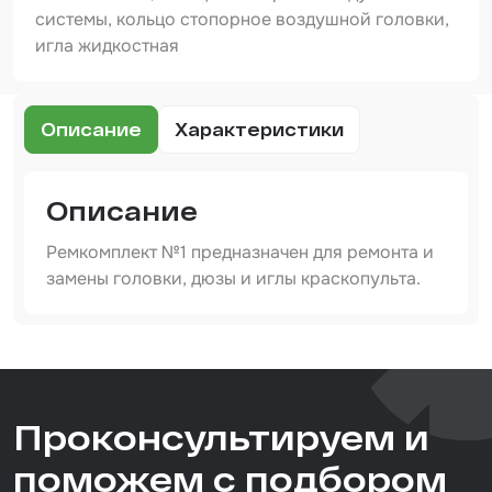
Шпатлевка
системы, кольцо стопорное воздушной головки,
игла жидкостная
Маскировочные материалы
Очищающая глина
Описание
Характеристики
Грунты
Оборудование шлифовальное
Описание
Подложка промежуточная
Ремкомплект №1 предназначен для ремонта и
Ёмкость
замены головки, дюзы и иглы краскопульта.
Клейкие листы
Артикул
Герметики
IS-MJ-11-Kit-1-1,0mm
Тип товара
Крышка для ёмкости
Проконсультируем и
запчасти и аксессуары
Материалы для вклейки стекол
Назначение
поможем с подбором
для краскопультов
Лаки