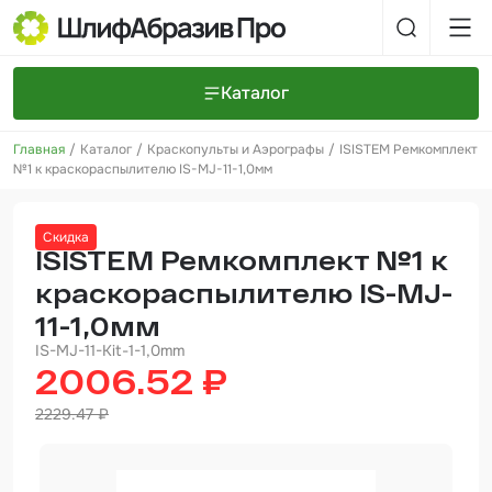
Каталог
Главная
Каталог
Краскопульты и Аэрографы
ISISTEM Ремкомплект
Шлифовальные круги и полоски
О компании
№1 к краскораспылителю IS-MJ-11-1,0мм
Доставка и оплата
Шлифовальные рулоны
Прайс-листы
Контакты
Скидка
+7 (925) 101-69-43
Шлифовальные губки
Задать вопрос
ISISTEM Ремкомплект №1 к
краскораспылителю IS-MJ-
Полировальные круги и пасты
11-1,0мм
Нетканые абразивные материалы
IS-MJ-11-Kit-1-1,0mm
2006.52 ₽
Инструменты
2229.47 ₽
Отвердители
Малярный инструмент