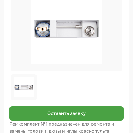
Биндер
Краскопульты и Аэрографы
Добавки
Шлифовальные ленты
Армирующие материалы
Аэрозольные продукты
Защитное покрытие
Отрезные круги
Разбавитель
Средства индивидуальной защиты
Оставить заявку
Протирочные материалы
Ремкомплект №1 предназначен для ремонта и
замены головки, дюзы и иглы краскопульта.