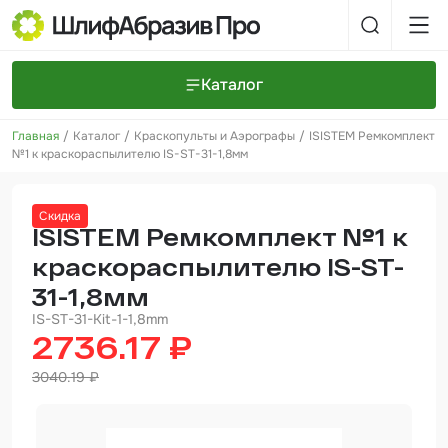
Каталог
Главная
Каталог
Краскопульты и Аэрографы
ISISTEM Ремкомплект
Шлифовальные круги и полоски
О компании
№1 к краскораспылителю IS-ST-31-1,8мм
Доставка и оплата
Шлифовальные рулоны
Прайс-листы
Контакты
Скидка
+7 (925) 101-69-43
Шлифовальные губки
Задать вопрос
ISISTEM Ремкомплект №1 к
краскораспылителю IS-ST-
Полировальные круги и пасты
31-1,8мм
Нетканые абразивные материалы
IS-ST-31-Kit-1-1,8mm
2736.17 ₽
Инструменты
3040.19 ₽
Отвердители
Малярный инструмент