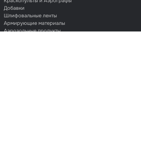
Краскопульты и Аэрографы
Добавки
Шлифовальные ленты
Армирующие материалы
Аэрозольные продукты
Защитное покрытие
Отрезные круги
Разбавитель
Средства индивидуальной защиты
Протирочные материалы
Шпатлевка
Маскировочные материалы
Очищающая глина
Грунты
Оборудование шлифовальное
Подложка промежуточная
Ёмкость
Клейкие листы
Герметики