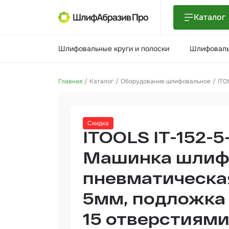
Каталог
Шлиф
Шлифовальные круги и полоски
Шлифоваль
поло
Шлиф
Главная
Каталог
Оборудование шлифовальное
ITO
Шлиф
Поли
Скидка
и па
ITOOLS IT-152-5
Нетк
мате
Машинка шлиф
пневматическая
Инст
5мм, подложка 
Отве
15 отверстиям
Маля