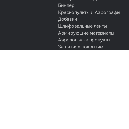
Биндер
Краскопульты и Аэрографы
Добавки
Шлифовальные ленты
Армирующие материалы
Аэрозольные продукты
Защитное покрытие
Отрезные круги
Разбавитель
Средства индивидуальной защ
Протирочные материалы
Шпатлевка
Маскировочные материалы
Очищающая глина
Грунты
Оборудование шлифовальное
Подложка промежуточная
Ёмкость