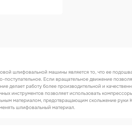
ства
видуальной
ты
ирочные
риалы
левка
ировочные
риалы
ающая глина
овой шлифовальной машины является то, что ее подошв
но-поступательное. Если вращательное движение позвол
ты
ение делает работу более производительной и качественн
удование
чных инструментов позволяет использовать компрессор
овальное
льным материалом, предотвращающим скольжение руки К
ожка
заменять шлифовальный материал.
ежуточная
сть
IT-152-5-H15-V