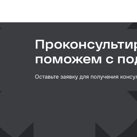
Тип товара
Клей
Размер / диаметр / объём
Герм
Крыш
Проконсульти
Мате
вкле
поможем с п
Лаки
Набо
Оставьте заявку для получения консу
стёк
Авто