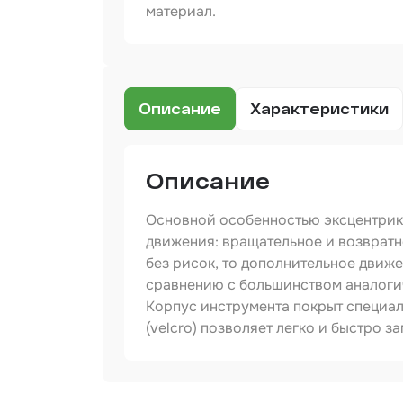
материал.
Сред
инди
защи
Прот
мате
Описание
Характеристики
Шпат
Маск
мате
Описание
Очищ
Основной особенностью эксцентрик
движения: вращательное и возврат
Грун
без рисок, то дополнительное движ
Обор
сравнению с большинством аналоги
шлиф
Корпус инструмента покрыт специа
Подл
(velcro) позволяет легко и быстро 
пром
Ёмко
Артикул