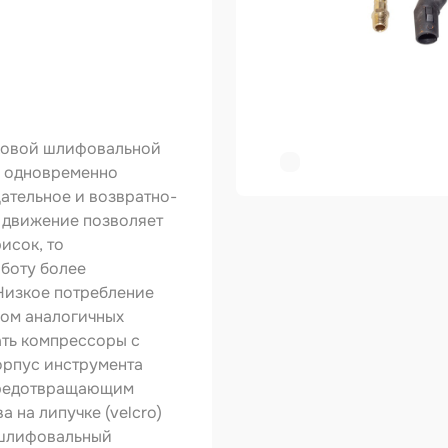
ер
копульты и
графы
вки
ковой шлифовальной
а одновременно
овальные ленты
ательное и возвратно-
 движение позволяет
ирующие
риалы
исок, то
боту более
зольные
укты
Низкое потребление
вом аналогичных
тное покрытие
ать компрессоры с
рпус инструмента
зные круги
предотвращающим
 на липучке (velcro)
авитель
 шлифовальный