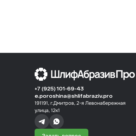
+7 (925) 101-69-43
e.poroshina@shlifabraziv.pro
191191, г.Дмитров, 2-я Левонабережная
улица, 12к1
Задать вопрос