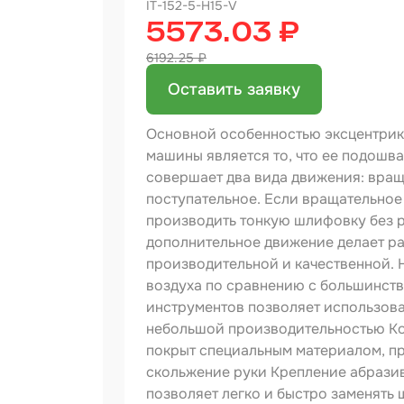
IT-152-5-H15-V
5573.03 ₽
Бинд
6192.25 ₽
Крас
Аэро
Оставить заявку
Доба
Основной особенностью эксцентри
машины является то, что ее подошв
Шлиф
совершает два вида движения: вращ
поступательное. Если вращательное
Арм
мате
производить тонкую шлифовку без р
дополнительное движение делает ра
Аэро
прод
производительной и качественной. 
воздуха по сравнению с большинст
Защи
инструментов позволяет использов
небольшой производительностью Ко
Отре
покрыт специальным материалом, 
скольжение руки Крепление абразива
Разб
позволяет легко и быстро заменять