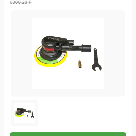
6880.28 ₽
Биндер
Краскопульты и Аэрографы
Добавки
Шлифовальные ленты
Армирующие материалы
Аэрозольные продукты
Защитное покрытие
Отрезные круги
Разбавитель
Средства индивидуальной защиты
Протирочные материалы