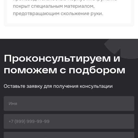
покрыт специальным материалом,
предотвращающим скольжение руки.
Артикул
IT-152-5-H15-VS
Тип товара
Проконсультируем и
пневмоинструмент
Размер / диаметр / объём
поможем с подбором
D=152 мм
Оставьте заявку для получения консультации