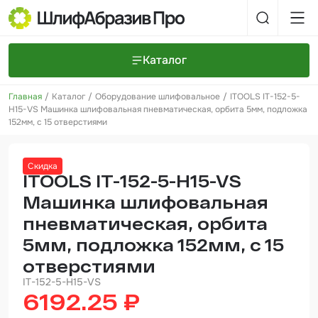
Каталог
Главная
Каталог
Оборудование шлифовальное
ITOOLS IT-152-5-
Шлифовальные круги и полоски
О компании
H15-VS Машинка шлифовальная пневматическая, орбита 5мм, подложка
Доставка и оплата
152мм, с 15 отверстиями
Шлифовальные рулоны
Прайс-листы
Контакты
+7 (925) 101-69-43
Шлифовальные губки
Задать вопрос
Скидка
ITOOLS IT-152-5-H15-VS
Полировальные круги и пасты
Машинка шлифовальная
Нетканые абразивные материалы
пневматическая, орбита
5мм, подложка 152мм, с 15
Инструменты
отверстиями
Отвердители
IT-152-5-H15-VS
6192.25 ₽
Малярный инструмент