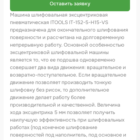
Шпатлевка
Оставить заявку
Машина шлифовальная эксцентриковая
Маскировочные материалы
пневматическая ITOOLS IT-152-5-H15-VS
Очищающая глина
предназначена для окончательного шлифования
поверхности и рассчитана на долговременную
Грунты
непрерывную работу. Основной особенностью
эксцентриковой шлифовальной машины
Оборудование шлифовальное
является то, что ее подошва одновременно
Подложка промежуточная
совершает два вида движения: вращательное и
возвратно-поступательное. Если вращательное
Ёмкость
движение позволяет производить тонкую
шлифовку без рисок, то дополнительное
Клейкие листы
движение делает работу более
Герметики
производительной и качественной. Величина
хода эксцентрика 5 мм позволяет получить
Крышка для ёмкости
наилучшую эффективность при шлифовальных
работах (под конечное шлифование
Материалы для вклейки стекол
поверхностей под наполнитель, под основное и
Лаки