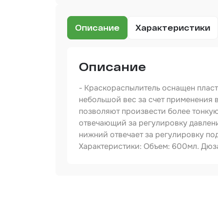
Сред
инди
защи
Описание
Характеристики
Прот
мате
Шпат
Описание
Маск
- Краскораспылитель оснащен пласт
мате
небольшой вес за счет применения в
Очищ
позволяют произвести более тонкую 
отвечающий за регулировку давления
Грун
нижний отвечает за регулировку под
Характеристики: Объем: 600мл. Дюза: 
Обор
шлиф
Подл
Артикул
пром
Тип товара
Размер / диаметр / объём
Ёмко