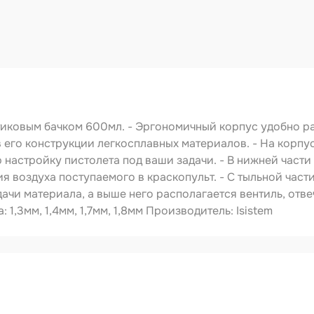
ства
видуальной
ты
ирочные
риалы
левка
ировочные
иковым бачком 600мл. - Эргономичный корпус удобно ра
риалы
 его конструкции легкосплавных материалов. - На корпус
ающая глина
настройку пистолета под ваши задачи. - В нижней части 
 воздуха поступаемого в краскопульт. - С тыльной части
ты
ачи материала, а выше него располагается вентиль, отв
1,3мм, 1,4мм, 1,7мм, 1,8мм Производитель: Isistem
удование
овальное
ожка
IS-IW-20-LP-1.3MM
ежуточная
краскопульт
1.3 мм
сть