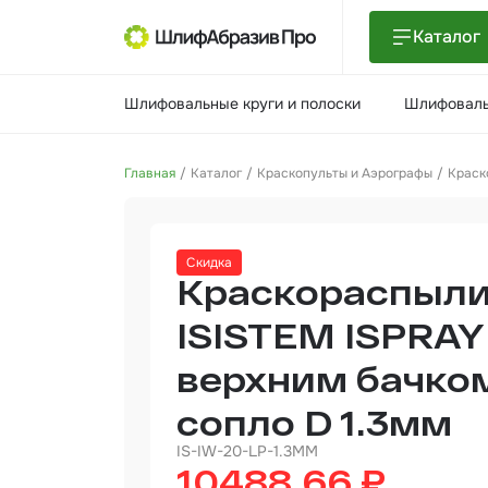
Каталог
Шлиф
Шлифовальные круги и полоски
Шлифоваль
поло
Шлиф
Главная
Каталог
Краскопульты и Аэрографы
Краск
Шлиф
Поли
Скидка
и па
Краскораспыли
Нетк
мате
ISISTEM ISPRAY 
верхним бачко
Инст
сопло D 1.3мм
Отве
IS-IW-20-LP-1.3MM
10488.66 ₽
Маля