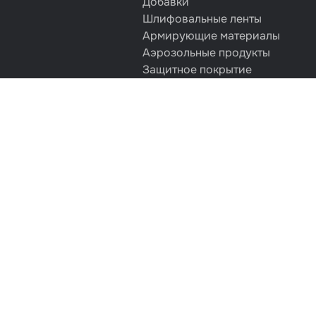
Добавки
Шлифовальные ленты
Армирующие материалы
Аэрозольные продукты
Защитное покрытие
Отрезные круги
Разбавитель
Средства индивидуальной защ
Протирочные материалы
Шпатлевка
Маскировочные материалы
Очищающая глина
Грунты
Оборудование шлифовальное
Подложка промежуточная
Ёмкость
Клейкие листы
Герметики
Крышка для ёмкости