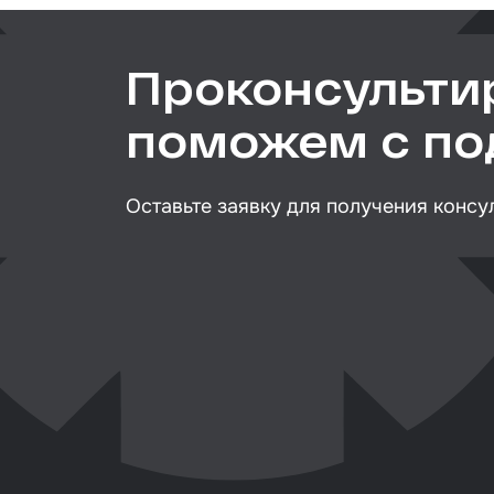
Клей
Герм
Проконсульти
Крыш
поможем с п
Мате
вкле
Оставьте заявку для получения консу
Лаки
Набо
стёк
Авто