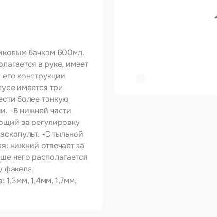
ер
копульты и
графы
иковым бачком 600мл.
вки
лагается в руке, имеет
в его конструкции
овальные ленты
пусе имеется три
ести более тонкую
ирующие
и. -В нижней части
риалы
ающий за регулировку
зольные
аскопульт. -С тыльной
укты
ля: нижний отвечает за
тное покрытие
ыше него располагается
у факела.
зные круги
1,3мм, 1,4мм, 1,7мм,
авитель