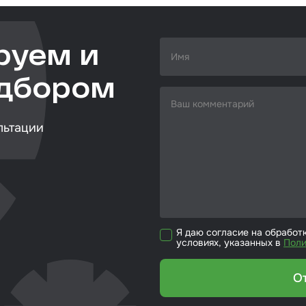
кие листы
етики
руем и
ка для ёмкости
одбором
риалы для
йки стекол
льтации
р для вклейки
ол
эмали
Я даю согласие на обработ
условиях, указанных в
Поли
О