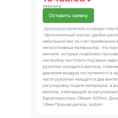
11654.07 ₽
Бинд
Оставить заявку
Крас
Аэро
-Краскораспылитель оснащен пласт
Доба
-Эргономичный корпус удобно распо
небольшой вес за счет применения 
Шлиф
легкосплавных материалов. -На кор
вентиля, которые позволяют произв
Арм
настройку пистолета под ваши задач
мате
рукоятки находится вентиль, отвеч
Аэро
давления воздуха поступаемого в кр
прод
части рукоятки находится два венти
Защи
регулировку подачи материала, а в
вентиль, отвечающий за регулировк
Отре
Характеристики: Объем: 600мл. Дюза: 
1,8мм Производитель: Isistem
Разб