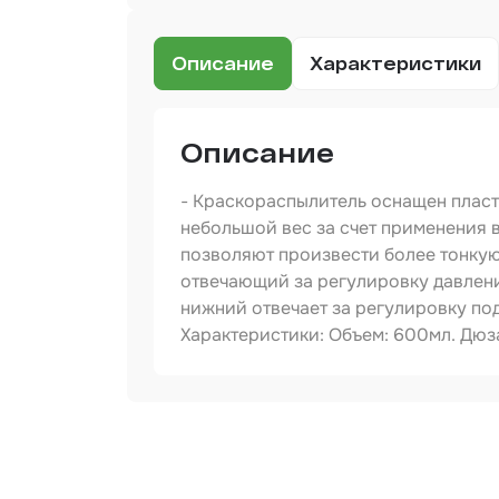
Сред
инди
защи
Описание
Характеристики
Прот
мате
Шпат
Описание
Маск
- Краскораспылитель оснащен пласт
мате
небольшой вес за счет применения в
Очищ
позволяют произвести более тонкую 
отвечающий за регулировку давления
Грун
нижний отвечает за регулировку под
Характеристики: Объем: 600мл. Дюза: 
Обор
шлиф
Подл
Артикул
пром
Тип товара
Размер / диаметр / объём
Ёмко