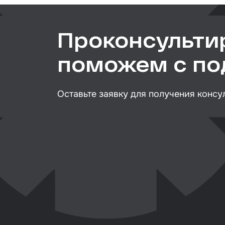
Клей
Герм
Проконсульти
Крыш
поможем с п
Мате
вкле
Оставьте заявку для получения консу
Лаки
Набо
стёк
Авто