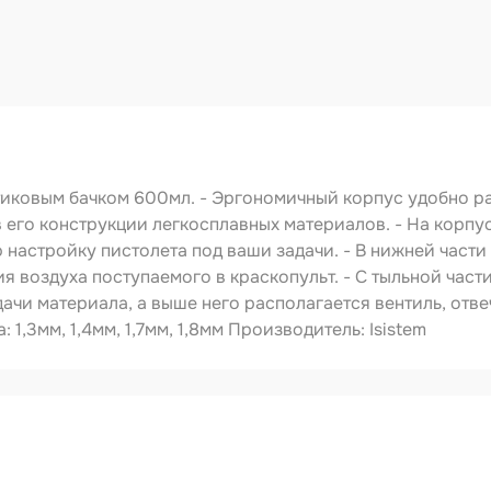
ства
видуальной
ты
ирочные
риалы
левка
ировочные
иковым бачком 600мл. - Эргономичный корпус удобно ра
риалы
 его конструкции легкосплавных материалов. - На корпус
ающая глина
настройку пистолета под ваши задачи. - В нижней части 
 воздуха поступаемого в краскопульт. - С тыльной части
ты
ачи материала, а выше него располагается вентиль, отв
1,3мм, 1,4мм, 1,7мм, 1,8мм Производитель: Isistem
удование
овальное
ожка
IS-IW-20-LP-1.8MM
ежуточная
краскопульт
1.8 мм
сть