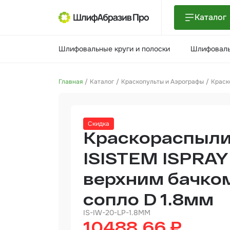
Каталог
Шлиф
Шлифовальные круги и полоски
Шлифоваль
поло
Шлиф
Главная
Каталог
Краскопульты и Аэрографы
Краск
Шлиф
Поли
Скидка
и па
Краскораспыли
Нетк
мате
ISISTEM ISPRAY 
верхним бачко
Инст
сопло D 1.8мм
Отве
IS-IW-20-LP-1.8MM
10488.66 ₽
Маля