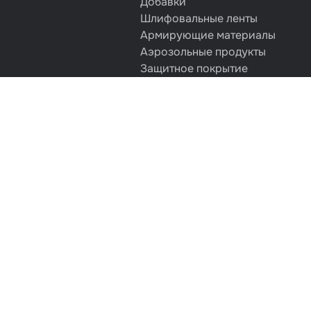
Добавки
Шлифовальные ленты
Армирующие материалы
Аэрозольные продукты
Защитное покрытие
Отрезные круги
Разбавитель
Средства индивидуальной защ
Протирочные материалы
Шпатлевка
Маскировочные материалы
Очищающая глина
Грунты
Оборудование шлифовальное
Подложка промежуточная
Ёмкость
Клейкие листы
Герметики
Крышка для ёмкости