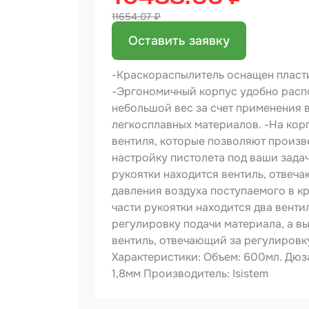
11654.07 ₽
Бинд
Оставить заявку
Крас
Аэро
-Краскораспылитель оснащен пласт
Доба
-Эргономичный корпус удобно распо
небольшой вес за счет применения 
Шлиф
легкосплавных материалов. -На кор
вентиля, которые позволяют произв
Арм
настройку пистолета под ваши задач
мате
рукоятки находится вентиль, отвеч
Аэро
давления воздуха поступаемого в кр
прод
части рукоятки находится два венти
Защи
регулировку подачи материала, а в
вентиль, отвечающий за регулировк
Отре
Характеристики: Объем: 600мл. Дюза: 
1,8мм Производитель: Isistem
Разб