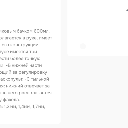
ер
копульты и
графы
иковым бачком 600мл.
вки
лагается в руке, имеет
в его конструкции
овальные ленты
пусе имеется три
ести более тонкую
ирующие
и. -В нижней части
риалы
ающий за регулировку
зольные
аскопульт. -С тыльной
укты
ля: нижний отвечает за
тное покрытие
ыше него располагается
у факела.
зные круги
1,3мм, 1,4мм, 1,7мм,
авитель