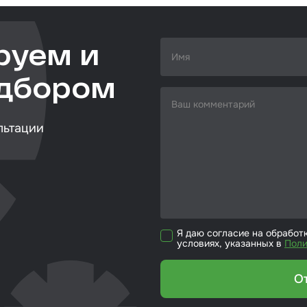
кие листы
етики
руем и
ка для ёмкости
одбором
риалы для
йки стекол
льтации
р для вклейки
ол
эмали
Я даю согласие на обработ
условиях, указанных в
Поли
О