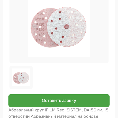
Биндер
Краскопульты и Аэрографы
Добавки
Шлифовальные ленты
Армирующие материалы
Аэрозольные продукты
Защитное покрытие
Отрезные круги
Разбавитель
Средства индивидуальной защиты
Оставить заявку
Протирочные материалы
Абразивный круг IFILM Red ISISTEM, D=150мм, 15
отверстий Абразивный материал на основе