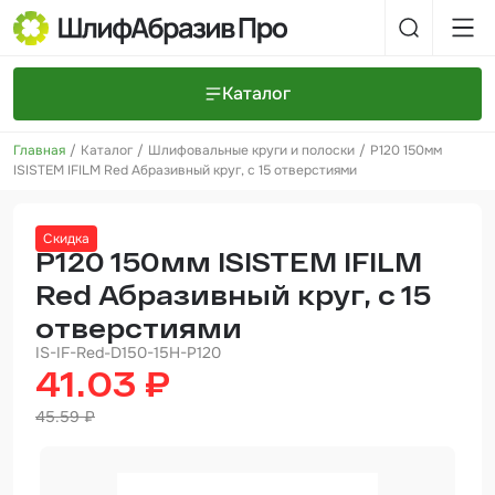
Каталог
Главная
Каталог
Шлифовальные круги и полоски
P120 150мм
Шлифовальные круги и полоски
О компании
ISISTEM IFILM Red Абразивный круг, с 15 отверстиями
Доставка и оплата
Шлифовальные рулоны
Прайс-листы
Контакты
Скидка
+7 (925) 101-69-43
Шлифовальные губки
Задать вопрос
P120 150мм ISISTEM IFILM
Red Абразивный круг, с 15
Полировальные круги и пасты
отверстиями
Нетканые абразивные материалы
IS-IF-Red-D150-15H-P120
41.03 ₽
Инструменты
45.59 ₽
Отвердители
Малярный инструмент