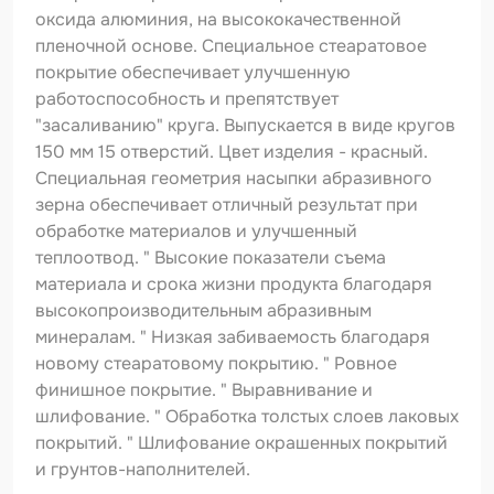
Шпатлевка
оксида алюминия, на высококачественной
пленочной основе. Специальное стеаратовое
Маскировочные материалы
покрытие обеспечивает улучшенную
Очищающая глина
работоспособность и препятствует
"засаливанию" круга. Выпускается в виде кругов
Грунты
150 мм 15 отверстий. Цвет изделия - красный.
Специальная геометрия насыпки абразивного
Оборудование шлифовальное
зерна обеспечивает отличный результат при
Подложка промежуточная
обработке материалов и улучшенный
теплоотвод. " Высокие показатели съема
Ёмкость
материала и срока жизни продукта благодаря
высокопроизводительным абразивным
Клейкие листы
минералам. " Низкая забиваемость благодаря
Герметики
новому стеаратовому покрытию. " Ровное
финишное покрытие. " Выравнивание и
Крышка для ёмкости
шлифование. " Обработка толстых слоев лаковых
покрытий. " Шлифование окрашенных покрытий
Материалы для вклейки стекол
и грунтов-наполнителей.
Лаки