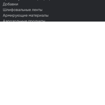
Добавки
Шлифовальные ленты
Армирующие материалы
Аэрозольные продукты
Защитное покрытие
Отрезные круги
Разбавитель
Средства индивидуальной защиты
Протирочные материалы
Шпатлевка
Маскировочные материалы
Очищающая глина
Грунты
Оборудование шлифовальное
Подложка промежуточная
Ёмкость
Клейкие листы
Герметики