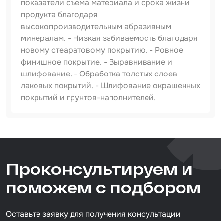
показатели съема материала и срока жизни
продукта благодаря
высокопроизводительным абразивным
минералам. - Низкая забиваемость благодаря
новому стеаратовому покрытию. - Ровное
финишное покрытие. - Выравнивание и
шлифование. - Обработка толстых слоев
лаковых покрытий. - Шлифование окрашенных
покрытий и грунтов-наполнителей.
Артикул
IS-IF-Red-D150-15H-P120
Тип товара
Проконсультируем и
абразивный круг
Размер / диаметр / объём
поможем с подбором
D=150 мм
Оставьте заявку для получения консультации