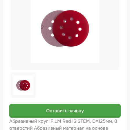
Биндер
Краскопульты и Аэрографы
Добавки
Шлифовальные ленты
Армирующие материалы
Аэрозольные продукты
Защитное покрытие
Отрезные круги
Разбавитель
Средства индивидуальной защиты
Оставить заявку
Протирочные материалы
Абразивный круг IFILM Red ISISTEM, D=125мм, 8
отверстий Абразивный материал на основе