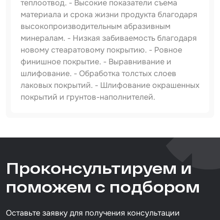
теплоотвод. - Высокие показатели съема
материала и срока жизни продукта благодаря
высокопроизводительным абразивным
минералам. - Низкая забиваемость благодаря
новому стеаратовому покрытию. - Ровное
финишное покрытие. - Выравнивание и
шлифование. - Обработка толстых слоев
лаковых покрытий. - Шлифование окрашенных
покрытий и грунтов-наполнителей.
Артикул
IS-IF-Red-D125-8H-P1200
Тип товара
Проконсультируем и
абразивный круг
Размер / диаметр / объём
поможем с подбором
D=125 мм
Оставьте заявку для получения консультации