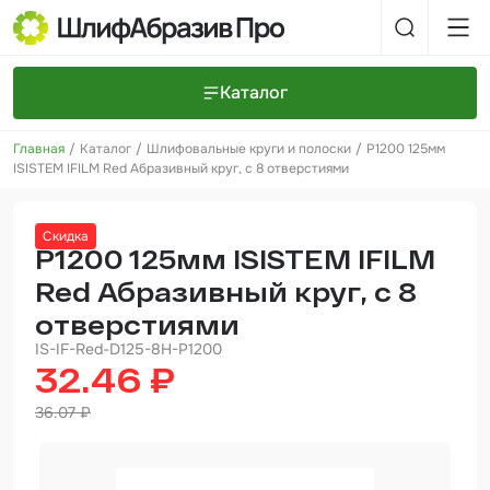
Каталог
Главная
Каталог
Шлифовальные круги и полоски
P1200 125мм
Шлифовальные круги и полоски
О компании
ISISTEM IFILM Red Абразивный круг, с 8 отверстиями
Доставка и оплата
Шлифовальные рулоны
Прайс-листы
Контакты
Скидка
+7 (925) 101-69-43
Шлифовальные губки
Задать вопрос
P1200 125мм ISISTEM IFILM
Red Абразивный круг, с 8
Полировальные круги и пасты
отверстиями
Нетканые абразивные материалы
IS-IF-Red-D125-8H-P1200
32.46 ₽
Инструменты
36.07 ₽
Отвердители
Малярный инструмент