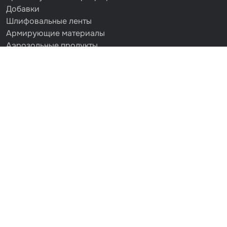
Добавки
Шлифовальные ленты
Армирующие материалы
Аэрозольные продукты
Защитное покрытие
Отрезные круги
Разбавитель
Средства индивидуальной защиты
Протирочные материалы
Шпатлевка
Маскировочные материалы
Очищающая глина
Грунты
Оборудование шлифовальное
Подложка промежуточная
Ёмкость
Клейкие листы
Герметики