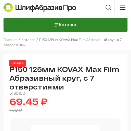
Каталог
Главная
Каталог
P150 125мм KOVAX Max Film Абразивный круг, с 7
Шлифовальные круги и полоски
О компании
отверстиями
Доставка и оплата
Шлифовальные рулоны
Прайс-листы
Контакты
Скидка
+7 (925) 101-69-43
Шлифовальные губки
Задать вопрос
P150 125мм KOVAX Max Film
Абразивный круг, с 7
Полировальные круги и пасты
отверстиями
Нетканые абразивные материалы
5130150
69.45 ₽
Инструменты
77.17 ₽
Отвердители
Малярный инструмент