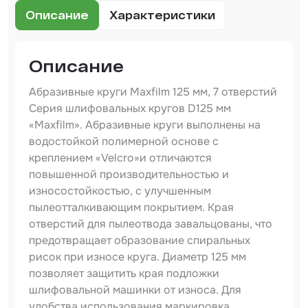
Шпатлевка
Описание
Характеристики
Маскировочные материалы
Очищающая глина
Описание
Грунты
Абразивные круги Maxfilm 125 мм, 7 отверстий
Серия шлифовальных кругов D125 мм
Оборудование шлифовальное
«Maxfilm». Абразивные круги выполнены на
водостойкой полимерной основе с
Подложка промежуточная
креплением «Velcro»и отличаются
Ёмкость
повышенной производительностью и
износостойкостью, с улучшенным
Клейкие листы
пылеотталкивающим покрытием. Края
отверстий для пылеотвода завальцованы, что
Герметики
предотвращает образование спиральных
Крышка для ёмкости
рисок при износе круга. Диаметр 125 мм
позволяет защитить края подложки
Материалы для вклейки стекол
шлифовальной машинки от износа. Для
удобства использования маркировка,
Лаки