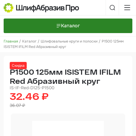
Каталог
Главная
Каталог
Шлифовальные круги и полоски
P1500 125мм
Шлифовальные круги и полоски
О компании
ISISTEM IFILM Red Абразивный круг
Доставка и оплата
Шлифовальные рулоны
Прайс-листы
Контакты
Скидка
+7 (925) 101-69-43
Шлифовальные губки
Задать вопрос
P1500 125мм ISISTEM IFILM
Red Абразивный круг
Полировальные круги и пасты
IS-IF-Red-D125-P1500
Нетканые абразивные материалы
32.46 ₽
Инструменты
36.07 ₽
Отвердители
Малярный инструмент