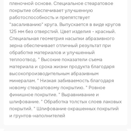
Шпатлевка
пленочной основе. Специальное стеаратовое
покрытие обеспечивает улучшенную
Маскировочные материалы
работоспособность и препятствует
"засаливанию" круга. Выпускается в виде кругов
Очищающая глина
125 мм без отверстий. Цвет изделия - красный.
Грунты
Специальная геометрия насыпки абразивного
зерна обеспечивает отличный результат при
Оборудование шлифовальное
обработке материалов и улучшенный
теплоотвод. " Высокие показатели съема
Подложка промежуточная
материала и срока жизни продукта благодаря
Ёмкость
высокопроизводительным абразивным
минералам. " Низкая забиваемость благодаря
Клейкие листы
новому стеаратовому покрытию. " Ровное
финишное покрытие. " Выравнивание и
Герметики
шлифование. " Обработка толстых слоев лаковых
Крышка для ёмкости
покрытий. " Шлифование окрашенных покрытий
и грунтов-наполнителей
Материалы для вклейки стекол
Лаки