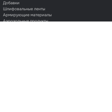
Добавки
Шлифовальные ленты
Армирующие материалы
Аэрозольные продукты
Защитное покрытие
Отрезные круги
Разбавитель
Средства индивидуальной защиты
Протирочные материалы
Шпатлевка
Маскировочные материалы
Очищающая глина
Грунты
Оборудование шлифовальное
Подложка промежуточная
Ёмкость
Клейкие листы
Герметики
Крышка для ёмкости