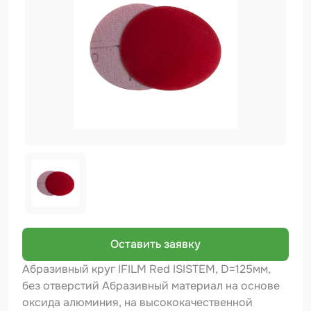
Биндер
Краскопульты и Аэрографы
Добавки
Шлифовальные ленты
Армирующие материалы
Аэрозольные продукты
Защитное покрытие
Отрезные круги
Разбавитель
Оставить заявку
Средства индивидуальной защиты
Абразивный круг IFILM Red ISISTEM, D=125мм,
без отверстий Абразивный материал на основе
Протирочные материалы
оксида алюминия, на высококачественной