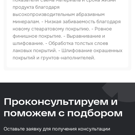
продукта благодаря
высокопроизводительным абразивным
минералам. - Низкая забиваемость благодаря
новому стеаратовому покрытию. - Ровное
финишное покрытие. - Выравнивание и
шлифование. - Обработка толстых слоев
лаковых покрытий. - Шлифование окрашенных
покрытий и грунтов-наполнителей.
Артикул
IS-IF-Red-D125-P1500
Тип товара
Проконсультируем и
абразивный круг
Размер / диаметр / объём
поможем с подбором
D=125 мм
Оставьте заявку для получения консультации