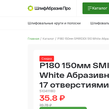
Каталог
Шлиф
Шлифовальные круги и полоски
Шлифоваль
поло
Шлиф
Главная
Каталог
P180 150мм SMIRDEX 510 White Абраз
Шлиф
Поли
Скидка
и па
P180 150мм SM
Нетк
мате
White Абразивн
17 отверстиями
Инст
510411180
Отве
35.8 ₽
39.78 ₽
Маля