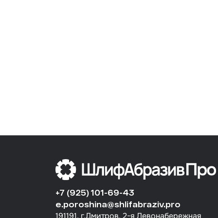
+7 (925) 101-69-43
e.poroshina@shlifabraziv.pro
191191, г.Дмитров, 2-я Левонабережная