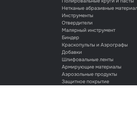
Полировальные круги и пасты
Нетканые абразивные материа
Инструменты
Отвердители
Малярный инструмент
Биндер
Краскопульты и Аэрографы
Добавки
Шлифовальные ленты
Армирующие материалы
Аэрозольные продукты
Защитное покрытие
Отрезные круги
Разбавитель
Средства индивидуальной защ
Протирочные материалы
Шпатлевка
Маскировочные материалы
Очищающая глина