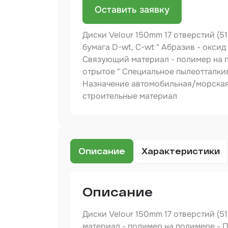
Оставить заявку
Бинд
Диски Velour 150mm 17 отверстий (51
Крас
Аэро
бумага D-wt, C-wt " Абразив - оксид
Связующий материал - полимер на п
Доба
отрытое " Специальное пылеотталк
Назначение автомобильная/морская 
Шлиф
строительные материал
Арм
мате
Аэро
прод
Описание
Характеристики
Защи
Отре
Описание
Разб
Диски Velour 150mm 17 отверстий (5
материал - полимер на полимере - 