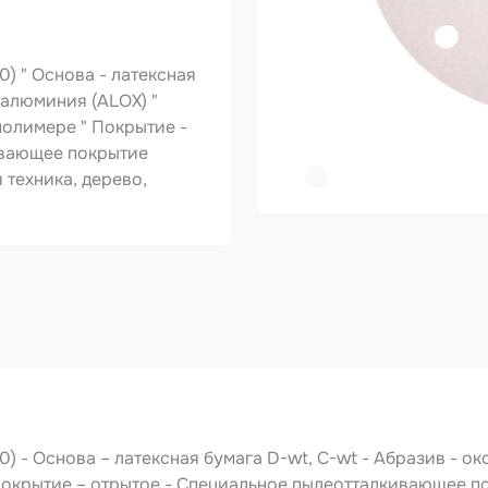
ер
0) " Основа - латексная
копульты и
графы
 алюминия (ALOX) "
олимере " Покрытие -
вки
ивающее покрытие
техника, дерево,
овальные ленты
ирующие
риалы
зольные
укты
тное покрытие
зные круги
авитель
10) - Основа – латексная бумага D-wt, C-wt - Абразив - 
Покрытие – отрытое - Специальное пылеотталкивающее 