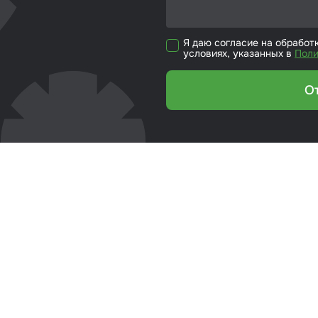
кие листы
Я даю согласие на обработ
етики
условиях, указанных в
Поли
ка для ёмкости
О
риалы для
йки стекол
р для вклейки
ол
эмали