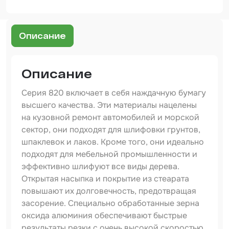
Шпатлевка
Маскировочные материалы
Описание
Очищающая глина
Грунты
Описание
Оборудование шлифовальное
Серия 820 включает в себя наждачную бумагу
высшего качества. Эти материалы нацелены
Подложка промежуточная
на кузовной ремонт автомобилей и морской
Ёмкость
сектор, они подходят для шлифовки грунтов,
шпаклевок и лаков. Кроме того, они идеально
Клейкие листы
подходят для мебельной промышленности и
эффективно шлифуют все виды дерева.
Герметики
Открытая насыпка и покрытие из стеарата
Крышка для ёмкости
повышают их долговечность, предотвращая
засорение. Специально обработанные зерна
Материалы для вклейки стекол
оксида алюминия обеспечивают быстрые
результаты резки с очень высокой скоростью
Лаки