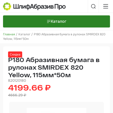
Каталог
Главная
Каталог
P180 Абразивная бумага в рулонах SMIRDEX 820
Шлифовальные круги и полоски
О компании
Yellow, 115мм*50м
Доставка и оплата
Шлифовальные рулоны
Прайс-листы
Контакты
Скидка
+7 (925) 101-69-43
Шлифовальные губки
Задать вопрос
P180 Абразивная бумага в
рулонах SMIRDEX 820
Полировальные круги и пасты
Yellow, 115мм*50м
Нетканые абразивные материалы
820120180
4199.66 ₽
Инструменты
4666.29 ₽
Отвердители
Малярный инструмент