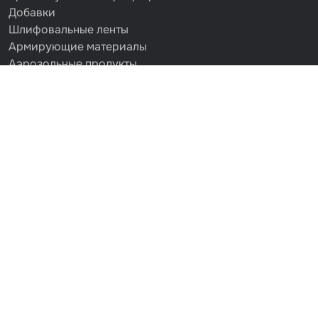
Добавки
Шлифовальные ленты
Армирующие материалы
Аэрозольные продукты
Защитное покрытие
Отрезные круги
Разбавитель
Средства индивидуальной защиты
Протирочные материалы
Шпатлевка
Маскировочные материалы
Очищающая глина
Грунты
Оборудование шлифовальное
Подложка промежуточная
Ёмкость
Клейкие листы
Герметики