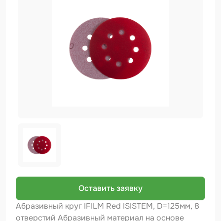
Биндер
Краскопульты и Аэрографы
Добавки
Шлифовальные ленты
Армирующие материалы
Аэрозольные продукты
Защитное покрытие
Отрезные круги
Разбавитель
Средства индивидуальной защиты
Оставить заявку
Протирочные материалы
Абразивный круг IFILM Red ISISTEM, D=125мм, 8
отверстий Абразивный материал на основе