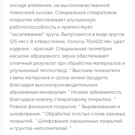
Шпатлевка
оксида алюминия, на высококачественной
пленочной основе. Специальное стеаратовое
Маскировочные материалы
покрытие обеспечивает улучшенную
Очищающая глина
работоспособность и препятствует
"засаливанию" круга. Выпускается в виде кругов
Грунты
125 мм с 8 отверстиями, полосы 70х420 мм. Цвет
изделия - красный. Специальная геометрия
Оборудование шлифовальное
насыпки абразивного зерна обеспечивает
Подложка промежуточная
отличный результат при обработке материалов и
улучшенный теплоотвод. " Высокие показатели
Ёмкость
съема материала и срока жизни продукта
благодаря высокопроизводительным
Клейкие листы
абразивным минералам. " Низкая забиваемость
Герметики
благодаря новому стеаратовому покрытию. "
Ровное финишное покрытие. " Выравнивание и
Крышка для ёмкости
шлифование. " Обработка толстых слоев лаковых
покрытий. " Шлифование окрашенных покрытий
Материалы для вклейки стекол
и грунтов-наполнителей. " .
Лаки