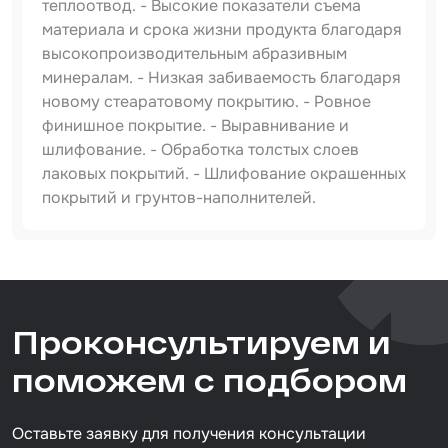
теплоотвод. - Высокие показатели съема
материала и срока жизни продукта благодаря
высокопроизводительным абразивным
минералам. - Низкая забиваемость благодаря
новому стеаратовому покрытию. - Ровное
финишное покрытие. - Выравнивание и
шлифование. - Обработка толстых слоев
лаковых покрытий. - Шлифование окрашенных
покрытий и грунтов-наполнителей.
Артикул
IS-IF-Red-D125-8H-P240
Тип товара
Проконсультируем и
абразивный круг
Размер / диаметр / объём
поможем с подбором
D=125 мм
Оставьте заявку для получения консультации