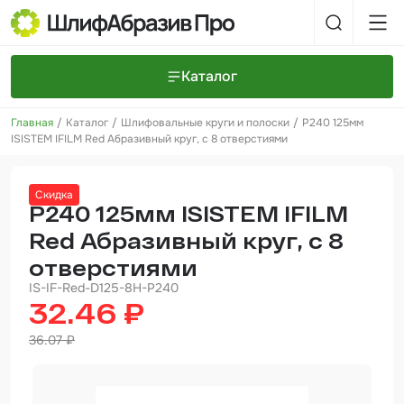
Каталог
Главная
Каталог
Шлифовальные круги и полоски
P240 125мм
Шлифовальные круги и полоски
О компании
ISISTEM IFILM Red Абразивный круг, с 8 отверстиями
Доставка и оплата
Шлифовальные рулоны
Прайс-листы
Контакты
Скидка
+7 (925) 101-69-43
Шлифовальные губки
Задать вопрос
P240 125мм ISISTEM IFILM
Red Абразивный круг, с 8
Полировальные круги и пасты
отверстиями
Нетканые абразивные материалы
IS-IF-Red-D125-8H-P240
32.46 ₽
Инструменты
36.07 ₽
Отвердители
Малярный инструмент