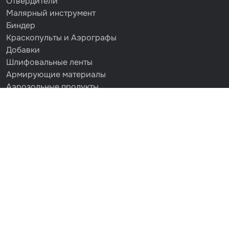
Отвердители
Малярный инструмент
Биндер
Краскопульты и Аэрографы
Добавки
Шлифовальные ленты
Армирующие материалы
Аэрозольные продукты
Защитное покрытие
Отрезные круги
Разбавитель
Средства индивидуальной защиты
Протирочные материалы
Шпатлевка
Маскировочные материалы
Очищающая глина
Грунты
Оборудование шлифовальное
Подложка промежуточная