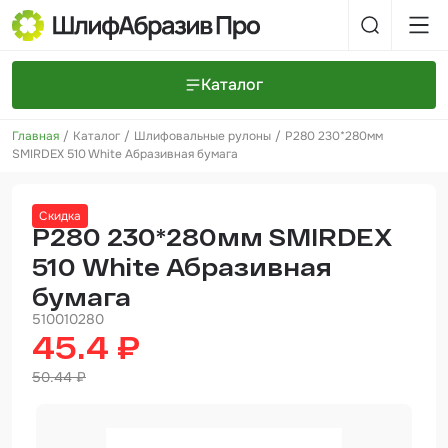
Каталог
Главная
Каталог
Шлифовальные рулоны
P280 230*280мм
Шлифовальные круги и полоски
О компании
SMIRDEX 510 White Абразивная бумага
Доставка и оплата
Шлифовальные рулоны
Прайс-листы
Контакты
Скидка
+7 (925) 101-69-43
Шлифовальные губки
Задать вопрос
P280 230*280мм SMIRDEX
510 White Абразивная
Полировальные круги и пасты
бумага
Нетканые абразивные материалы
510010280
45.4 ₽
Инструменты
50.44 ₽
Отвердители
Малярный инструмент