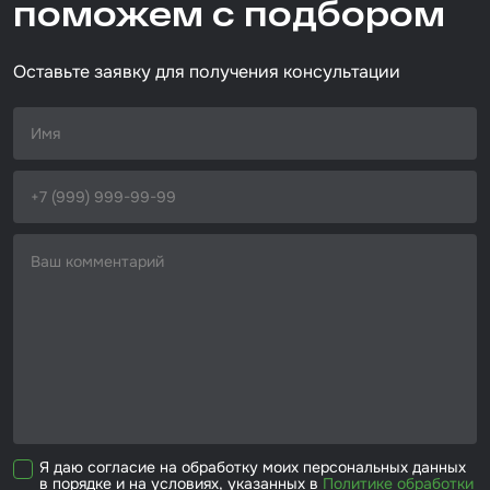
поможем с подбором
универсальный
Размер / диаметр / объём
Набор для вклейки стёкол
230*280 мм
Оставьте заявку для получения консультации
Автоэмали
Я даю согласие на обработку моих персональных данных
в порядке и на условиях, указанных в
Политике обработки