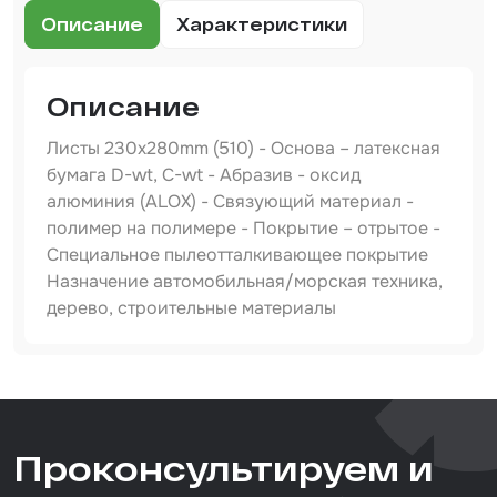
Шпатлевка
Описание
Характеристики
Маскировочные материалы
Очищающая глина
Описание
Грунты
Листы 230x280mm (510) - Основа – латексная
бумага D-wt, C-wt - Абразив - оксид
Оборудование шлифовальное
алюминия (ALOX) - Связующий материал -
полимер на полимере - Покрытие – отрытое -
Подложка промежуточная
Специальное пылеотталкивающее покрытие
Ёмкость
Назначение автомобильная/морская техника,
дерево, строительные материалы
Клейкие листы
Герметики
Артикул
510010280
Крышка для ёмкости
Тип товара
Материалы для вклейки стекол
Проконсультируем и
абразивная бумага
Назначение
Лаки