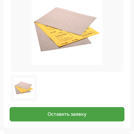
Биндер
Краскопульты и Аэрографы
Добавки
Шлифовальные ленты
Армирующие материалы
Аэрозольные продукты
Защитное покрытие
Отрезные круги
Разбавитель
Средства индивидуальной защиты
Оставить заявку
Протирочные материалы