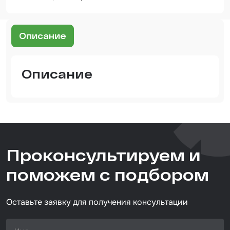
Шпатлевка
Маскировочные материалы
Описание
Очищающая глина
Грунты
Описание
Оборудование шлифовальное
Подложка промежуточная
Ёмкость
Клейкие листы
Проконсультируем и
Герметики
поможем с подбором
Крышка для ёмкости
Оставьте заявку для получения консультации
Материалы для вклейки стекол
Лаки