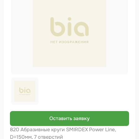
Биндер
Краскопульты и Аэрографы
Добавки
Шлифовальные ленты
Армирующие материалы
Аэрозольные продукты
Защитное покрытие
Отрезные круги
Разбавитель
Средства индивидуальной защиты
Оставить заявку
Протирочные материалы
820 Абразивные круги SMIRDEX Power Line,
D=150мм, 7 отверстий