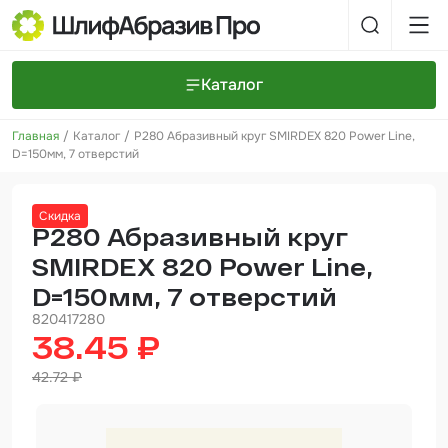
Каталог
Главная
Каталог
P280 Абразивный круг SMIRDEX 820 Power Line,
Шлифовальные круги и полоски
О компании
D=150мм, 7 отверстий
Доставка и оплата
Шлифовальные рулоны
Прайс-листы
Контакты
Скидка
+7 (925) 101-69-43
Шлифовальные губки
Задать вопрос
P280 Абразивный круг
SMIRDEX 820 Power Line,
Полировальные круги и пасты
D=150мм, 7 отверстий
Нетканые абразивные материалы
820417280
38.45 ₽
Инструменты
42.72 ₽
Отвердители
Малярный инструмент