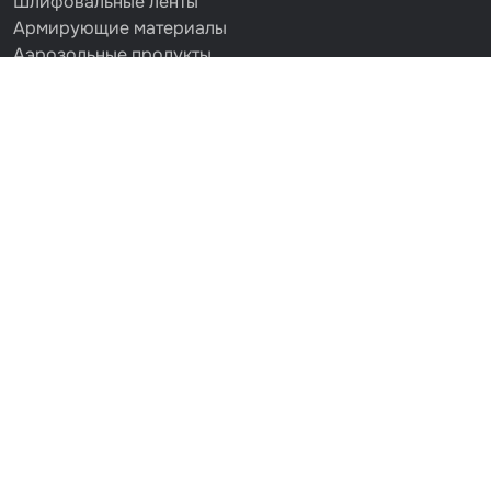
Шлифовальные ленты
Армирующие материалы
Аэрозольные продукты
Защитное покрытие
Отрезные круги
Разбавитель
Средства индивидуальной защиты
Протирочные материалы
Шпатлевка
Маскировочные материалы
Очищающая глина
Грунты
Оборудование шлифовальное
Подложка промежуточная
Ёмкость
Клейкие листы
Герметики
Крышка для ёмкости
Материалы для вклейки стекол