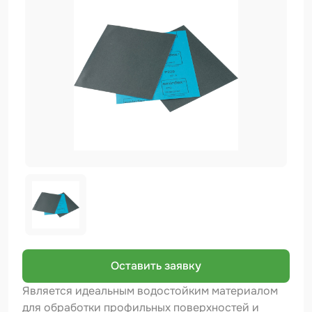
Биндер
Краскопульты и Аэрографы
Добавки
Шлифовальные ленты
Армирующие материалы
Аэрозольные продукты
Защитное покрытие
Отрезные круги
Разбавитель
Средства индивидуальной защиты
Оставить заявку
Протирочные материалы
Является идеальным водостойким материалом
для обработки профильных поверхностей и