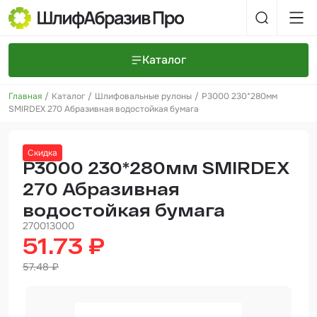
Каталог
Главная
Каталог
Шлифовальные рулоны
P3000 230*280мм
Шлифовальные круги и полоски
О компании
SMIRDEX 270 Абразивная водостойкая бумага
Доставка и оплата
Шлифовальные рулоны
Прайс-листы
Контакты
Скидка
+7 (925) 101-69-43
Шлифовальные губки
Задать вопрос
P3000 230*280мм SMIRDEX
270 Абразивная
Полировальные круги и пасты
водостойкая бумага
Нетканые абразивные материалы
270013000
51.73 ₽
Инструменты
57.48 ₽
Отвердители
Малярный инструмент