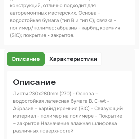
Шпатлевка
конструкций, отлично подходит для
авторемонтных мастерских. Основа -
Маскировочные материалы
водостойкая бумага (тип В и тип С); связка -
Очищающая глина
полимер/полимер; абразив - карбид кремния
(SiC); покрытие - закрытое.
Грунты
Оборудование шлифовальное
Описание
Характеристики
Подложка промежуточная
Ёмкость
Описание
Клейкие листы
Листы 230x280mm (270) - Основа –
водостойкая латексная бумага B, C-wt -
Герметики
Абразив – карбид кремния (SIC) - Связующий
Крышка для ёмкости
материал - полимер на полимере - Покрытие
– закрытое Назначение влажная шлифовка
Материалы для вклейки стекол
различных поверхностей
Лаки