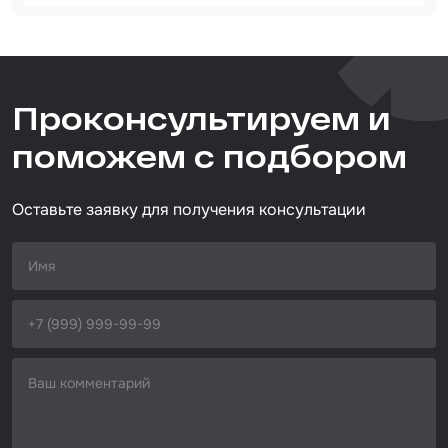
Артикул
Набор для вклейки стёкол
270013000
Автоэмали
Тип товара
Проконсультируем и
абразивная бумага
Назначение
поможем с подбором
универсальный
Размер / диаметр / объём
230*280 мм
Оставьте заявку для получения консультации