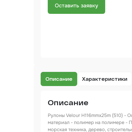
Оставить заявку
Бинд
Крас
Аэро
Доба
Шлиф
Арм
мате
Аэро
Описание
Характеристики
прод
Защи
Описание
Отре
Рулоны Velour H116mmx25m (510) - О
материал - полимер на полимере - 
Разб
морская техника, дерево, строител