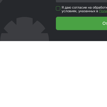
кие листы
Я даю согласие на обработ
условиях, указанных в
Поли
етики
О
ка для ёмкости
риалы для
йки стекол
р для вклейки
ол
эмали