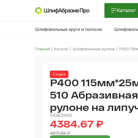
Каталог
Шлиф
Шлифовальные круги и полоски
Шлифоваль
поло
Шлиф
Главная
Каталог
Шлифовальные рулоны
P400 115м
Шлиф
Поли
Скидка
и па
P400 115мм*25
Нетк
мате
510 Абразивная
рулоне на липу
Инст
510412400
Отве
4384.67 ₽
4871.86 ₽
Маля