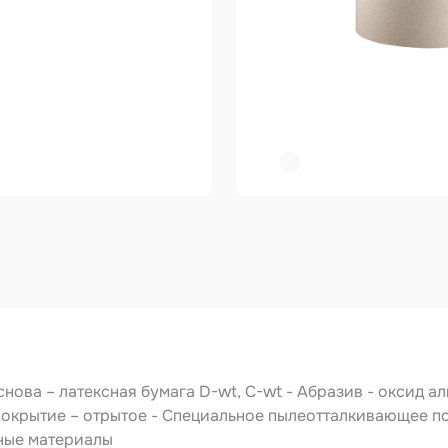
ер
копульты и
графы
вки
овальные ленты
ирующие
риалы
зольные
укты
тное покрытие
зные круги
снова – латексная бумага D-wt, C-wt - Абразив - оксид 
Покрытие – отрытое - Специальное пылеотталкивающее 
авитель
ьные материалы