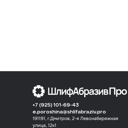
+7 (925) 101-69-43
e.poroshina@shlifabraziv.pro
191191, г.Дмитров, 2-я Левонабережная
улица, 12к1