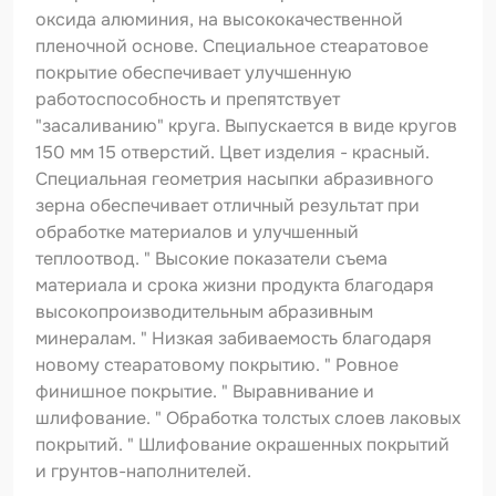
Шпатлевка
оксида алюминия, на высококачественной
пленочной основе. Специальное стеаратовое
Маскировочные материалы
покрытие обеспечивает улучшенную
Очищающая глина
работоспособность и препятствует
"засаливанию" круга. Выпускается в виде кругов
Грунты
150 мм 15 отверстий. Цвет изделия - красный.
Специальная геометрия насыпки абразивного
Оборудование шлифовальное
зерна обеспечивает отличный результат при
Подложка промежуточная
обработке материалов и улучшенный
теплоотвод. " Высокие показатели съема
Ёмкость
материала и срока жизни продукта благодаря
высокопроизводительным абразивным
Клейкие листы
минералам. " Низкая забиваемость благодаря
Герметики
новому стеаратовому покрытию. " Ровное
финишное покрытие. " Выравнивание и
Крышка для ёмкости
шлифование. " Обработка толстых слоев лаковых
покрытий. " Шлифование окрашенных покрытий
Материалы для вклейки стекол
и грунтов-наполнителей.
Лаки