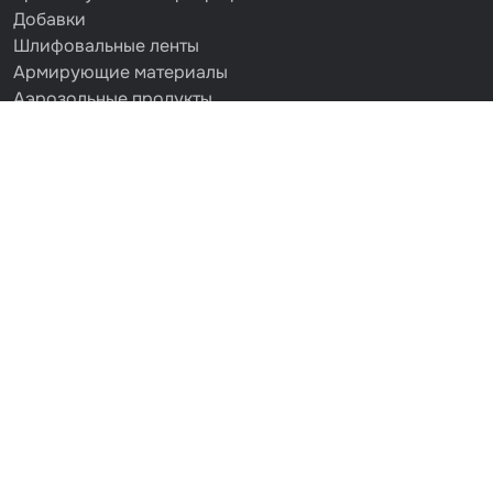
Добавки
Шлифовальные ленты
Армирующие материалы
Аэрозольные продукты
Защитное покрытие
Отрезные круги
Разбавитель
Средства индивидуальной защиты
Протирочные материалы
Шпатлевка
Маскировочные материалы
Очищающая глина
Грунты
Оборудование шлифовальное
Подложка промежуточная
Ёмкость
Клейкие листы
Герметики