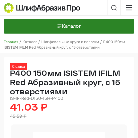
Каталог
Главная
Каталог
Шлифовальные круги и полоски
P400 150мм
Шлифовальные круги и полоски
О компании
ISISTEM IFILM Red Абразивный круг, с 15 отверстиями
Доставка и оплата
Шлифовальные рулоны
Прайс-листы
Контакты
Скидка
+7 (925) 101-69-43
Шлифовальные губки
Задать вопрос
P400 150мм ISISTEM IFILM
Red Абразивный круг, с 15
Полировальные круги и пасты
отверстиями
Нетканые абразивные материалы
IS-IF-Red-D150-15H-P400
41.03 ₽
Инструменты
45.59 ₽
Отвердители
Малярный инструмент