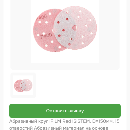
Биндер
Краскопульты и Аэрографы
Добавки
Шлифовальные ленты
Армирующие материалы
Аэрозольные продукты
Защитное покрытие
Отрезные круги
Разбавитель
Средства индивидуальной защиты
Оставить заявку
Протирочные материалы
Абразивный круг IFILM Red ISISTEM, D=150мм, 15
отверстий Абразивный материал на основе