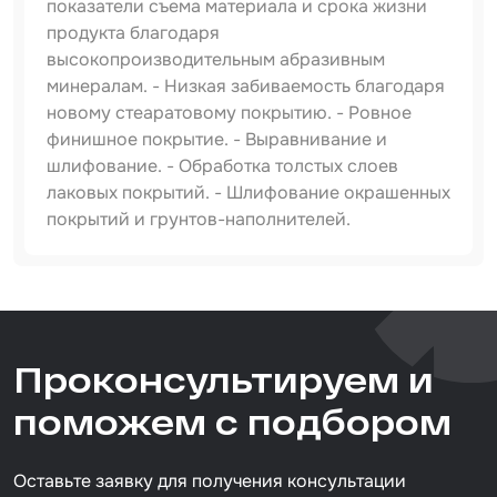
показатели съема материала и срока жизни
продукта благодаря
высокопроизводительным абразивным
минералам. - Низкая забиваемость благодаря
новому стеаратовому покрытию. - Ровное
финишное покрытие. - Выравнивание и
шлифование. - Обработка толстых слоев
лаковых покрытий. - Шлифование окрашенных
покрытий и грунтов-наполнителей.
Артикул
IS-IF-Red-D150-15H-P400
Тип товара
Проконсультируем и
абразивный круг
Размер / диаметр / объём
поможем с подбором
D=150 мм
Оставьте заявку для получения консультации