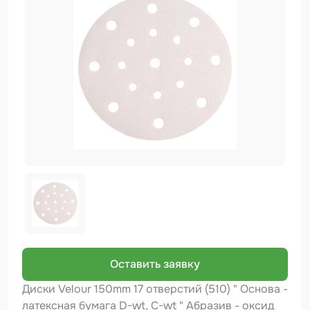
Биндер
Краскопульты и Аэрографы
Добавки
Шлифовальные ленты
Армирующие материалы
Аэрозольные продукты
Защитное покрытие
Отрезные круги
Разбавитель
Средства индивидуальной защиты
Оставить заявку
Протирочные материалы
Диски Velour 150mm 17 отверстий (510) " Основа -
латексная бумага D-wt, C-wt " Абразив - оксид