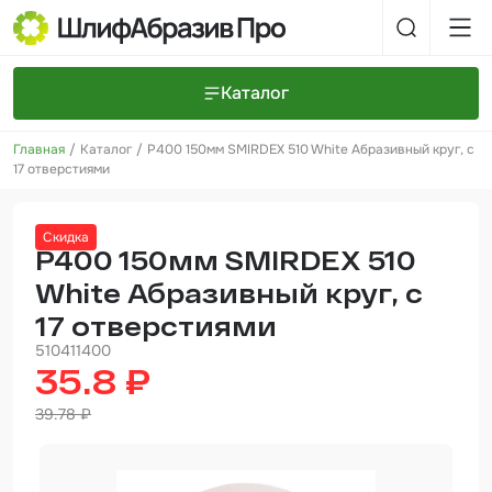
Каталог
Главная
Каталог
P400 150мм SMIRDEX 510 White Абразивный круг, с
Шлифовальные круги и полоски
О компании
17 отверстиями
Доставка и оплата
Шлифовальные рулоны
Прайс-листы
Контакты
Скидка
+7 (925) 101-69-43
Шлифовальные губки
Задать вопрос
P400 150мм SMIRDEX 510
White Абразивный круг, с
Полировальные круги и пасты
17 отверстиями
Нетканые абразивные материалы
510411400
35.8 ₽
Инструменты
39.78 ₽
Отвердители
Малярный инструмент