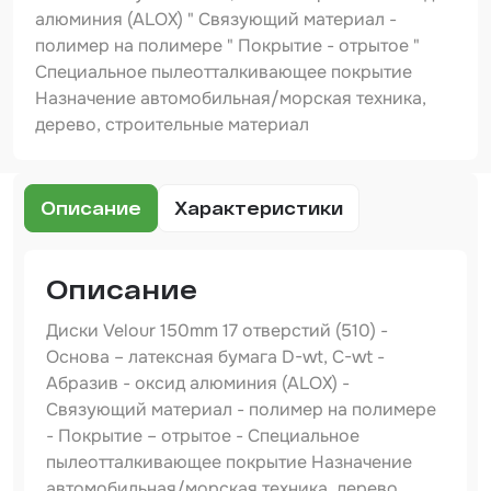
Шпатлевка
алюминия (ALOX) " Связующий материал -
полимер на полимере " Покрытие - отрытое "
Маскировочные материалы
Специальное пылеотталкивающее покрытие
Очищающая глина
Назначение автомобильная/морская техника,
дерево, строительные материал
Грунты
Оборудование шлифовальное
Описание
Характеристики
Подложка промежуточная
Ёмкость
Описание
Клейкие листы
Диски Velour 150mm 17 отверстий (510) -
Основа – латексная бумага D-wt, C-wt -
Герметики
Абразив - оксид алюминия (ALOX) -
Крышка для ёмкости
Связующий материал - полимер на полимере
- Покрытие – отрытое - Специальное
Материалы для вклейки стекол
пылеотталкивающее покрытие Назначение
автомобильная/морская техника, дерево,
Лаки