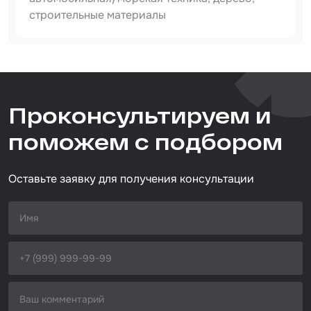
строительные материалы
Набор для вклейки стёкол
Автоэмали
Артикул
510411400
Тип товара
Проконсультируем и
абразивный круг
Назначение
поможем с подбором
универсальный
Размер / диаметр / объём
D=150 мм
Оставьте заявку для получения консультации