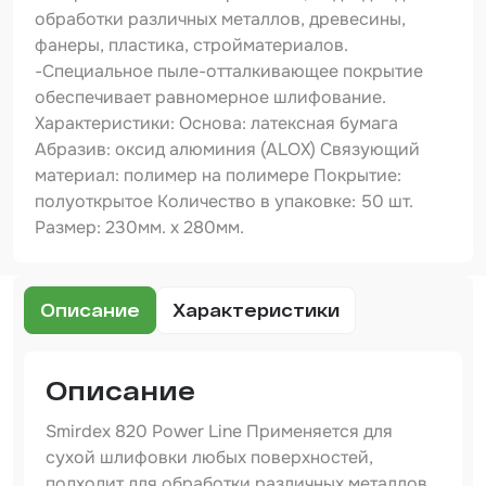
Шпатлевка
обработки различных металлов, древесины,
фанеры, пластика, стройматериалов.
Маскировочные материалы
-Специальное пыле-отталкивающее покрытие
Очищающая глина
обеспечивает равномерное шлифование.
Характеристики: Основа: латексная бумага
Грунты
Абразив: оксид алюминия (ALOX) Связующий
материал: полимер на полимере Покрытие:
Оборудование шлифовальное
полуоткрытое Количество в упаковке: 50 шт.
Подложка промежуточная
Размер: 230мм. х 280мм.
Ёмкость
Описание
Характеристики
Клейкие листы
Герметики
Описание
Крышка для ёмкости
Smirdex 820 Power Line Применяется для
Материалы для вклейки стекол
сухой шлифовки любых поверхностей,
подходит для обработки различных металлов,
Лаки