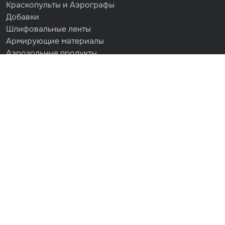
Краскопульты и Аэрографы
Добавки
Шлифовальные ленты
Армирующие материалы
Аэрозольные продукты
Защитное покрытие
Отрезные круги
Разбавитель
Средства индивидуальной защиты
Протирочные материалы
Шпатлевка
Маскировочные материалы
Очищающая глина
Грунты
Оборудование шлифовальное
Подложка промежуточная
Ёмкость
Клейкие листы
Герметики