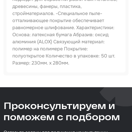
древесины, фанеры, пластика,
Набор для вклейки стёкол
стройматериалов. -Специальное пыле-
отталкивающее покрытие обеспечивает
Автоэмали
равномерное шлифование. Характеристики:
Основа: латексная бумага Абразив: оксид
алюминия (ALOX) Связующий материал:
полимер на полимере Покрытие:
полуоткрытое Количество в упаковке: 50 шт.
Размер: 230мм. х 280мм.
Артикул
820010400
Тип товара
Проконсультируем и
абразивная бумага
Размер / диаметр / объём
поможем с подбором
230*280 мм