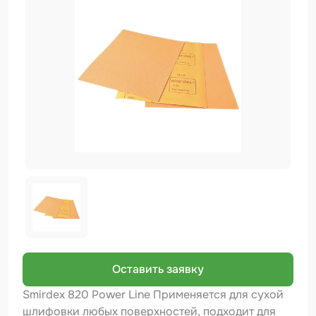
Биндер
Краскопульты и Аэрографы
Добавки
Шлифовальные ленты
Армирующие материалы
Аэрозольные продукты
Защитное покрытие
Отрезные круги
Разбавитель
Средства индивидуальной защиты
Оставить заявку
Протирочные материалы
Smirdex 820 Power Line Применяется для сухой
шлифовки любых поверхностей, подходит для