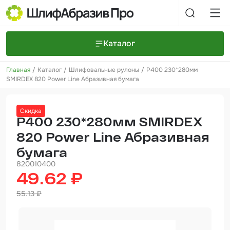
Каталог
Главная
Каталог
Шлифовальные рулоны
P400 230*280мм
Шлифовальные круги и полоски
О компании
SMIRDEX 820 Power Line Абразивная бумага
Доставка и оплата
Шлифовальные рулоны
Прайс-листы
Контакты
Скидка
+7 (925) 101-69-43
Шлифовальные губки
Задать вопрос
P400 230*280мм SMIRDEX
820 Power Line Абразивная
Полировальные круги и пасты
бумага
Нетканые абразивные материалы
820010400
49.62 ₽
Инструменты
55.13 ₽
Отвердители
Малярный инструмент