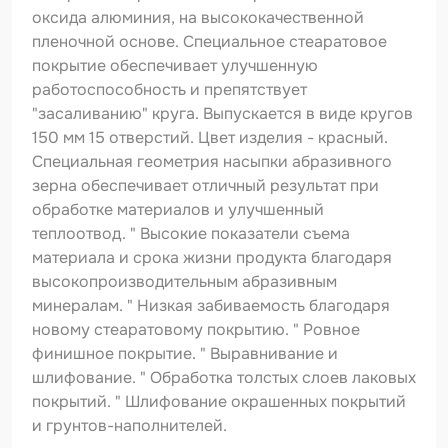
Шпатлевка
оксида алюминия, на высококачественной
пленочной основе. Специальное стеаратовое
Маскировочные материалы
покрытие обеспечивает улучшенную
Очищающая глина
работоспособность и препятствует
"засаливанию" круга. Выпускается в виде кругов
Грунты
150 мм 15 отверстий. Цвет изделия - красный.
Специальная геометрия насыпки абразивного
Оборудование шлифовальное
зерна обеспечивает отличный результат при
Подложка промежуточная
обработке материалов и улучшенный
теплоотвод. " Высокие показатели съема
Ёмкость
материала и срока жизни продукта благодаря
высокопроизводительным абразивным
Клейкие листы
минералам. " Низкая забиваемость благодаря
Герметики
новому стеаратовому покрытию. " Ровное
финишное покрытие. " Выравнивание и
Крышка для ёмкости
шлифование. " Обработка толстых слоев лаковых
покрытий. " Шлифование окрашенных покрытий
Материалы для вклейки стекол
и грунтов-наполнителей.
Лаки