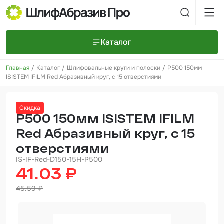
Каталог
Главная
Каталог
Шлифовальные круги и полоски
P500 150мм
Шлифовальные круги и полоски
О компании
ISISTEM IFILM Red Абразивный круг, с 15 отверстиями
Доставка и оплата
Шлифовальные рулоны
Прайс-листы
Контакты
Скидка
+7 (925) 101-69-43
Шлифовальные губки
Задать вопрос
P500 150мм ISISTEM IFILM
Red Абразивный круг, с 15
Полировальные круги и пасты
отверстиями
Нетканые абразивные материалы
IS-IF-Red-D150-15H-P500
41.03 ₽
Инструменты
45.59 ₽
Отвердители
Малярный инструмент