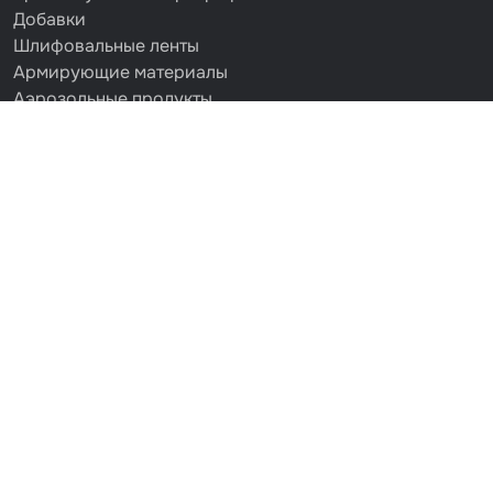
Добавки
Шлифовальные ленты
Армирующие материалы
Аэрозольные продукты
Защитное покрытие
Отрезные круги
Разбавитель
Средства индивидуальной защиты
Протирочные материалы
Шпатлевка
Маскировочные материалы
Очищающая глина
Грунты
Оборудование шлифовальное
Подложка промежуточная
Ёмкость
Клейкие листы
Герметики