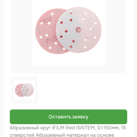
Биндер
Краскопульты и Аэрографы
Добавки
Шлифовальные ленты
Армирующие материалы
Аэрозольные продукты
Защитное покрытие
Отрезные круги
Разбавитель
Средства индивидуальной защиты
Оставить заявку
Протирочные материалы
Абразивный круг IFILM Red ISISTEM, D=150мм, 15
отверстий Абразивный материал на основе