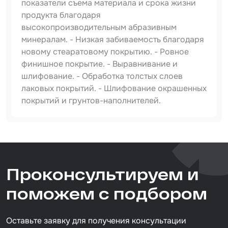
показатели съема материала и срока жизни
продукта благодаря
высокопроизводительным абразивным
минералам. - Низкая забиваемость благодаря
новому стеаратовому покрытию. - Ровное
финишное покрытие. - Выравнивание и
шлифование. - Обработка толстых слоев
лаковых покрытий. - Шлифование окрашенных
покрытий и грунтов-наполнителей.
Артикул
IS-IF-Red-D150-15H-P500
Тип товара
Проконсультируем и
абразивный круг
Размер / диаметр / объём
поможем с подбором
D=150 мм
Оставьте заявку для получения консультации