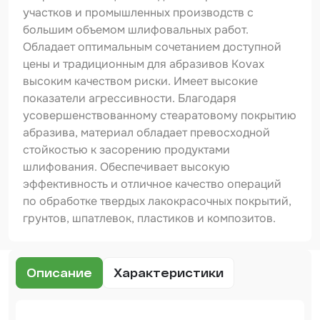
Шпатлевка
участков и промышленных производств с
большим объемом шлифовальных работ.
Маскировочные материалы
Обладает оптимальным сочетанием доступной
Очищающая глина
цены и традиционным для абразивов Kovax
высоким качеством риски. Имеет высокие
Грунты
показатели агрессивности. Благодаря
усовершенствованному стеаратовому покрытию
Оборудование шлифовальное
абразива, материал обладает превосходной
Подложка промежуточная
стойкостью к засорению продуктами
шлифования. Обеспечивает высокую
Ёмкость
эффективность и отличное качество операций
по обработке твердых лакокрасочных покрытий,
Клейкие листы
грунтов, шпатлевок, пластиков и композитов.
Герметики
Крышка для ёмкости
Описание
Характеристики
Материалы для вклейки стекол
Лаки