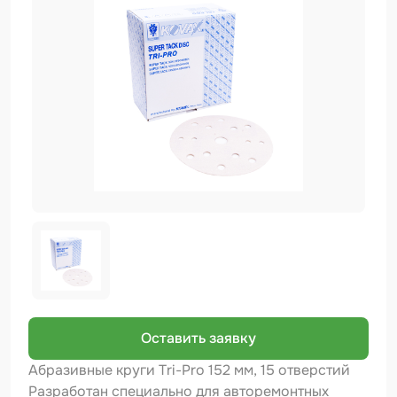
Биндер
Краскопульты и Аэрографы
Добавки
Шлифовальные ленты
Армирующие материалы
Аэрозольные продукты
Защитное покрытие
Отрезные круги
Разбавитель
Средства индивидуальной защиты
Оставить заявку
Протирочные материалы
Абразивные круги Tri-Pro 152 мм, 15 отверстий
Разработан специально для авторемонтных