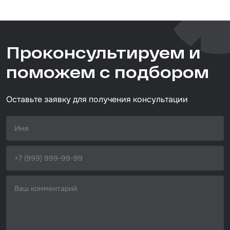
Артикул
5270060
Тип товара
Проконсультируем и
абразивный круг
Размер / диаметр / объём
поможем с подбором
D=152 мм
Оставьте заявку для получения консультации