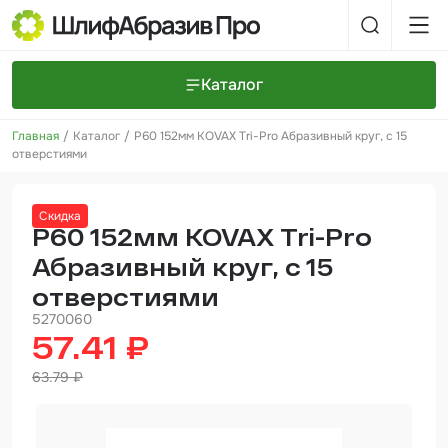
Каталог
Главная
Каталог
P60 152мм KOVAX Tri-Pro Абразивный круг, с 15
Шлифовальные круги и полоски
О компании
отверстиями
Доставка и оплата
Шлифовальные рулоны
Прайс-листы
Контакты
Скидка
+7 (925) 101-69-43
Шлифовальные губки
Задать вопрос
P60 152мм KOVAX Tri-Pro
Абразивный круг, с 15
Полировальные круги и пасты
отверстиями
Нетканые абразивные материалы
5270060
57.41 ₽
Инструменты
63.79 ₽
Отвердители
Малярный инструмент