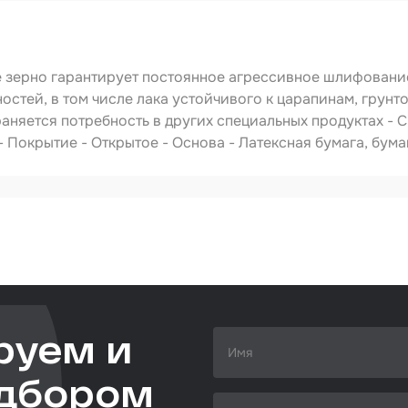
ства
видуальной
ты
ирочные
зерно гарантирует постоянное агрессивное шлифование
риалы
стей, в том числе лака устойчивого к царапинам, грунт
левка
аняется потребность в других специальных продуктах - 
 Покрытие - Открытое - Основа - Латексная бумага, бума
ировочные
риалы
ающая глина
740440060
абразивная полоска
70мм*400мм
ты
удование
овальное
ожка
руем и
ежуточная
сть
одбором