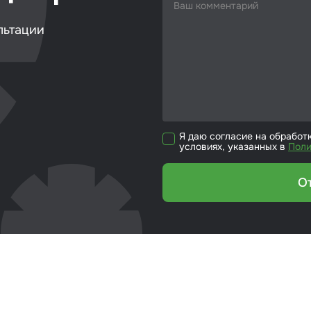
кие листы
льтации
етики
ка для ёмкости
риалы для
йки стекол
Я даю согласие на обработ
условиях, указанных в
Поли
р для вклейки
ол
О
эмали