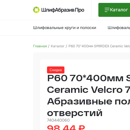
Каталог
Шлиф
Шлифовальные круги и полоски
Шлифоваль
поло
Шлиф
Главная
Каталог
P60 70*400мм SMIRDEX Ceramic Velc
Шлиф
Поли
Скидка
и па
P60 70*400мм 
Нетк
мате
Ceramic Velcro 
Абразивные пол
Инст
отверстий
Отве
740440060
98.44 ₽
Маля