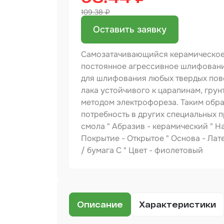
109.38 ₽
Бинд
Оставить заявку
Крас
Аэро
Самозатачивающийся керамическое
Доба
постоянное агрессивное шлифовани
для шлифования любых твердых пове
Шлиф
лака устойчивого к царапинам, грун
методом электрофореза. Таким обра
Арм
потребность в других специальных п
мате
смола " Абразив - керамический " На
Аэро
Покрытие - Открытое " Основа - Лат
прод
/ бумага С " Цвет - фиолетовый
Защи
Отре
Описание
Характеристики
Разб