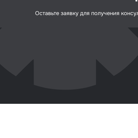
Клей
Оставьте заявку для получения консу
Герм
Крыш
Мате
вкле
Лаки
Набо
стёк
Авто