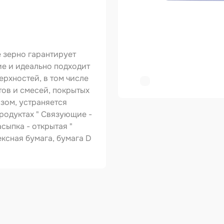
ер
копульты и
графы
 зерно гарантирует
вки
е и идеально подходит
рхностей, в том числе
овальные ленты
тов и смесей, покрытых
зом, устраняется
ирующие
родуктах " Связующие -
риалы
сыпка - открытая "
зольные
ексная бумага, бумага D
укты
тное покрытие
зные круги
авитель