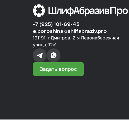
+7 (925) 101-69-43
e.poroshina@shlifabraziv.pro
191191, г.Дмитров, 2-я Левонабережная
улица, 12к1
Задать вопрос