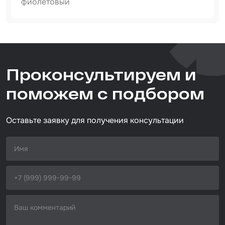
фиолетовый
Набор для вклейки стёкол
Артикул
Автоэмали
740420080
Тип товара
Проконсультируем и
абразивный круг
Размер / диаметр / объём
поможем с подбором
D=125 мм
Оставьте заявку для получения консультации