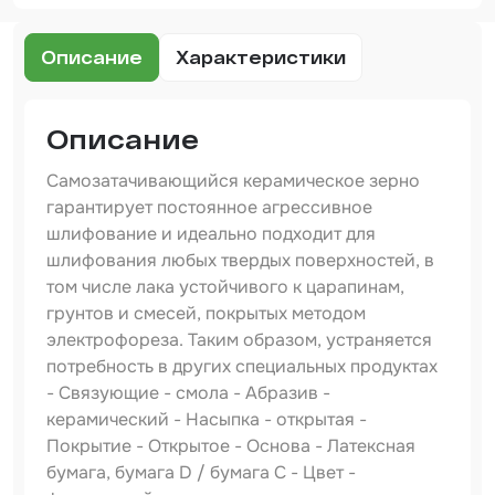
Шпатлевка
Маскировочные материалы
Описание
Характеристики
Очищающая глина
Описание
Грунты
Самозатачивающийся керамическое зерно
Оборудование шлифовальное
гарантирует постоянное агрессивное
Подложка промежуточная
шлифование и идеально подходит для
шлифования любых твердых поверхностей, в
Ёмкость
том числе лака устойчивого к царапинам,
грунтов и смесей, покрытых методом
Клейкие листы
электрофореза. Таким образом, устраняется
Герметики
потребность в других специальных продуктах
- Связующие - смола - Абразив -
Крышка для ёмкости
керамический - Насыпка - открытая -
Покрытие - Открытое - Основа - Латексная
Материалы для вклейки стекол
бумага, бумага D / бумага С - Цвет -
Лаки