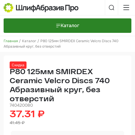
Каталог
Главная
Каталог
P80 125мм SMIRDEX Ceramic Velcro Discs 740
Шлифовальные круги и полоски
О компании
Абразивный круг, без отверстий
Доставка и оплата
Шлифовальные рулоны
Прайс-листы
Контакты
Скидка
+7 (925) 101-69-43
Шлифовальные губки
Задать вопрос
P80 125мм SMIRDEX
Ceramic Velcro Discs 740
Полировальные круги и пасты
Абразивный круг, без
Нетканые абразивные материалы
отверстий
Инструменты
740420080
37.31 ₽
Отвердители
41.45 ₽
Малярный инструмент