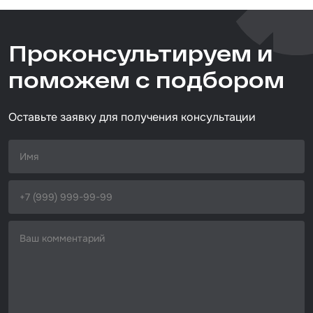
510410080
Набор для вклейки стёкол
Тип товара
Проконсультируем и
абразивный круг
Автоэмали
Назначение
поможем с подбором
универсальный
Размер / диаметр / объём
D=150 мм
Оставьте заявку для получения консультации