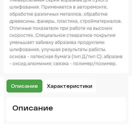
Шпатлевка
шлифования. Применяется в авторемонте,
обработке различных металлов, обработке
Маскировочные материалы
древесины, фанеры, пластика, стройматериалов.
Очищающая глина
Отличные показатели при работе на высоких
скоростях. Специальное стеаратное покрытие
Грунты
уменьшает забивку абразива продуктами
шлифования, улучшая результаты работы.
Оборудование шлифовальное
основа - латексная бумага (тип Д/тип С); абразив
Подложка промежуточная
- оксид алюминия; связка - полимер/полимер.
Ёмкость
Клейкие листы
Описание
Характеристики
Герметики
Описание
Крышка для ёмкости
Материалы для вклейки стекол
Артикул
Лаки