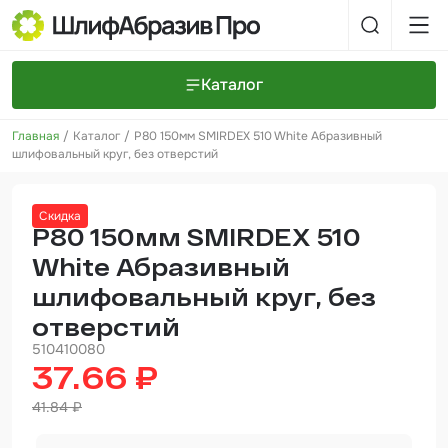
Каталог
Главная
Каталог
P80 150мм SMIRDEX 510 White Абразивный
Шлифовальные круги и полоски
О компании
шлифовальный круг, без отверстий
Доставка и оплата
Шлифовальные рулоны
Прайс-листы
Контакты
Скидка
+7 (925) 101-69-43
Шлифовальные губки
Задать вопрос
P80 150мм SMIRDEX 510
White Абразивный
Полировальные круги и пасты
шлифовальный круг, без
Нетканые абразивные материалы
отверстий
Инструменты
510410080
37.66 ₽
Отвердители
41.84 ₽
Малярный инструмент