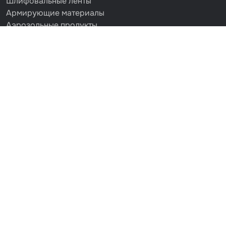
Шлифовальные ленты
Армирующие материалы
Аэрозольные продукты
Защитное покрытие
Отрезные круги
Разбавитель
Средства индивидуальной защиты
Протирочные материалы
Шпатлевка
Маскировочные материалы
Очищающая глина
Грунты
Оборудование шлифовальное
Подложка промежуточная
Ёмкость
Клейкие листы
Герметики
Крышка для ёмкости
Материалы для вклейки стекол