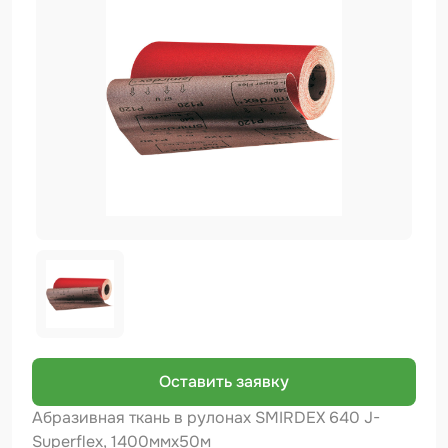
Биндер
Краскопульты и Аэрографы
Добавки
Шлифовальные ленты
Армирующие материалы
Аэрозольные продукты
Защитное покрытие
Отрезные круги
Разбавитель
Средства индивидуальной защиты
Оставить заявку
Протирочные материалы
Абразивная ткань в рулонах SMIRDEX 640 J-
Superflex, 1400ммх50м