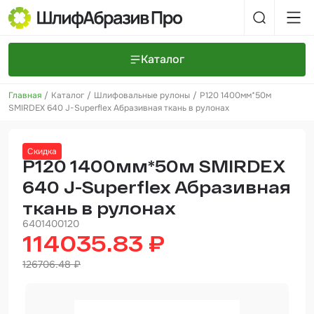
Каталог
Главная
Каталог
Шлифовальные рулоны
Р120 1400мм*50м
Шлифовальные круги и полоски
О компании
SMIRDEX 640 J-Superflex Абразивная ткань в рулонах
Доставка и оплата
Шлифовальные рулоны
Прайс-листы
Контакты
Скидка
+7 (925) 101-69-43
Шлифовальные губки
Задать вопрос
Р120 1400мм*50м SMIRDEX
640 J-Superflex Абразивная
Полировальные круги и пасты
ткань в рулонах
Нетканые абразивные материалы
6401400120
114035.83 ₽
Инструменты
126706.48 ₽
Отвердители
Малярный инструмент