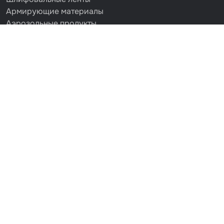
Армирующие материалы
Аэрозольные продукты
Защитное покрытие
Отрезные круги
Разбавитель
Средства индивидуальной защиты
Протирочные материалы
Шпатлевка
Маскировочные материалы
Очищающая глина
Грунты
Оборудование шлифовальное
Подложка промежуточная
Ёмкость
Клейкие листы
Герметики
Крышка для ёмкости
Материалы для вклейки стекол