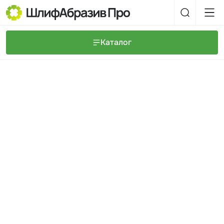
Каталог
Шлифовальные круги и полоски
О компании
Доставка и оплата
Шлифовальные рулоны
Прайс-листы
Контакты
+7 (925) 101-69-43
Шлифовальные губки
Задать вопрос
Полировальные круги и пасты
Нетканые абразивные материалы
Инструменты
Отвердители
Малярный инструмент