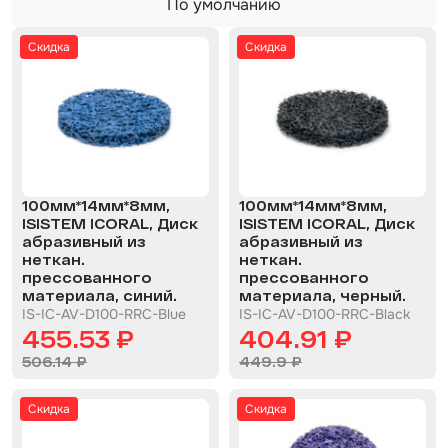
По умолчанию
Биндер
Применить фильтр
Скидка
Скидка
По умолчанию
Краскопульты и Аэрографы
Сбросить фильтр
По возрастанию цены
Добавки
По убыванию цены
Шлифовальные ленты
Сначала новые
Армирующие материалы
100мм*14мм*8мм,
100мм*14мм*8мм,
Аэрозольные продукты
ISISTEM ICORAL, Диск
ISISTEM ICORAL, Диск
абразивный из
абразивный из
Защитное покрытие
неткан.
неткан.
прессованного
прессованного
Отрезные круги
материала, синий.
материала, черный.
IS-IC-AV-D100-RRC-Blue
IS-IC-AV-D100-RRC-Black
455.53 ₽
404.91 ₽
Разбавитель
506.14 ₽
449.9 ₽
Средства индивидуальной защиты
Скидка
Скидка
Протирочные материалы