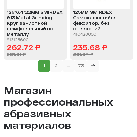
125*6,4*22мм SMIRDEX
125мм SMIRDEX
913 Metal Grinding
Самоклеющийся
Круг зачистной
фиксатор, без
шлифовальный по
отверстий
металлу
410420000
913125600
262.72 ₽
235.68 ₽
291.91 ₽
261.87 ₽
Навигация
1
2
…
73
по
записям
Магазин
профессиональных
абразивных
материалов