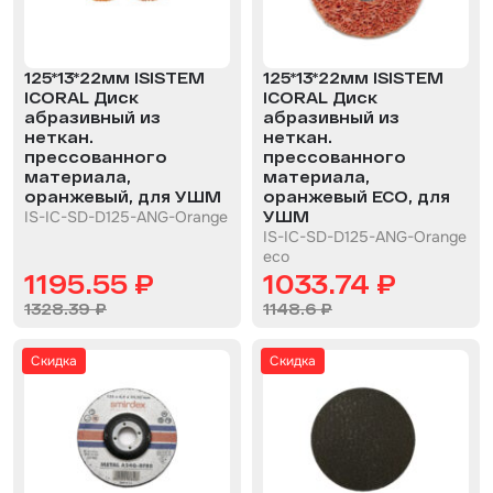
Набор для вклейки стёкол
125*13*22мм ISISTEM
125*13*22мм ISISTEM
Автоэмали
ICORAL Диск
ICORAL Диск
абразивный из
абразивный из
неткан.
неткан.
прессованного
прессованного
материала,
материала,
оранжевый, для УШМ
оранжевый ECO, для
IS-IC-SD-D125-ANG-Orange
УШМ
IS-IC-SD-D125-ANG-Orange
eco
1195.55 ₽
1033.74 ₽
1328.39 ₽
1148.6 ₽
Скидка
Скидка