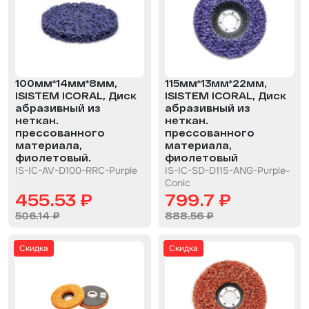
Шпатлевка
Маскировочные материалы
Очищающая глина
100мм*14мм*8мм,
115мм*13мм*22мм,
Грунты
ISISTEM ICORAL, Диск
ISISTEM ICORAL, Диск
абразивный из
абразивный из
Оборудование шлифовальное
неткан.
неткан.
прессованного
прессованного
Подложка промежуточная
материала,
материала,
фиолетовый.
фиолетовый
Ёмкость
IS-IC-AV-D100-RRC-Purple
IS-IC-SD-D115-ANG-Purple-
Conic
455.53 ₽
799.7 ₽
Клейкие листы
506.14 ₽
888.56 ₽
Герметики
Скидка
Скидка
Крышка для ёмкости
Материалы для вклейки стекол
Лаки