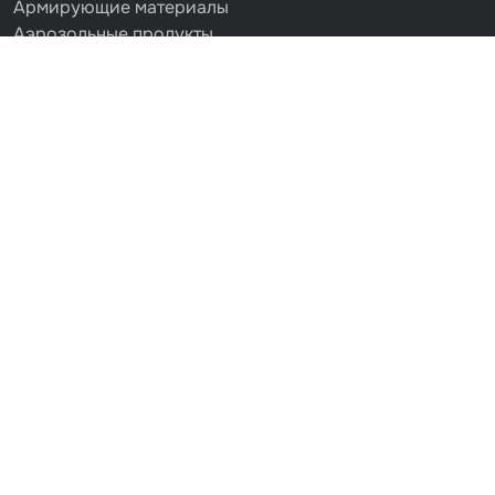
Армирующие материалы
Аэрозольные продукты
Защитное покрытие
Отрезные круги
Разбавитель
Средства индивидуальной защиты
Протирочные материалы
Шпатлевка
Маскировочные материалы
Очищающая глина
Грунты
Оборудование шлифовальное
Подложка промежуточная
Ёмкость
Клейкие листы
Герметики
Крышка для ёмкости
Материалы для вклейки стекол
Лаки