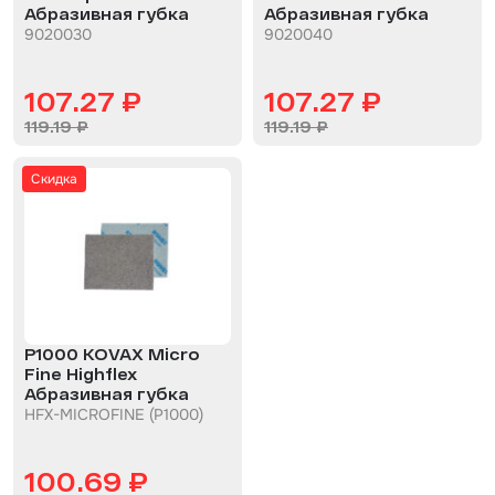
Шпатлевка
Абразивная губка
Абразивная губка
9020030
9020040
Маскировочные материалы
107.27 ₽
107.27 ₽
Очищающая глина
119.19 ₽
119.19 ₽
Грунты
Скидка
Оборудование шлифовальное
Подложка промежуточная
Ёмкость
Клейкие листы
P1000 KOVAX Micro
Герметики
Fine Highflex
Абразивная губка
Крышка для ёмкости
HFX-MICROFINE (P1000)
Материалы для вклейки стекол
100.69 ₽
Лаки