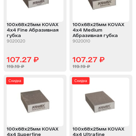
Биндер
Сначала новые
Краскопульты и Аэрографы
100x68x25мм KOVAX
100x68x25мм KOVAX
Добавки
4х4 Fine Абразивная
4х4 Medium
губка
Абразивная губка
Шлифовальные ленты
9020020
9020010
Армирующие материалы
107.27 ₽
107.27 ₽
Аэрозольные продукты
119.19 ₽
119.19 ₽
Защитное покрытие
Скидка
Скидка
Отрезные круги
Разбавитель
Средства индивидуальной защиты
Протирочные материалы
100x68x25мм KOVAX
100x68x25мм KOVAX
4х4 Superfine
4х4 Ultrafine