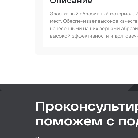
Описание
Сред
инди
защи
Эластичный абразивный материал. 
мест. Обеспечивает высокое качест
Прот
мате
нанесенными на них зернами абрази
высокой эффективности и долговеч
Шпат
Маск
мате
Артикул
Тип товара
Очищ
Назначение
Грун
Обор
шлиф
Проконсульти
Подл
пром
поможем с п
Ёмко