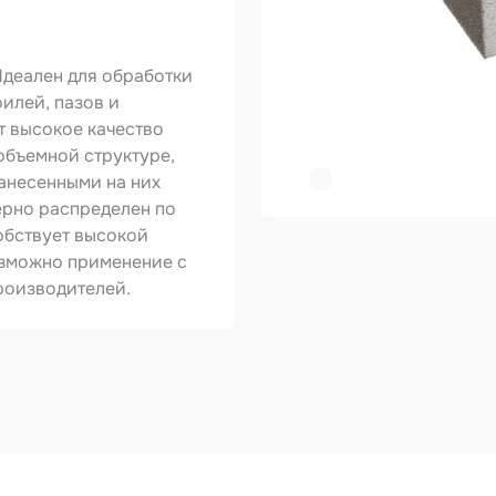
ер
Идеален для обработки
копульты и
графы
илей, пазов и
т высокое качество
вки
объемной структуре,
анесенными на них
овальные ленты
ерно распределен по
обствует высокой
ирующие
риалы
озможно применение с
роизводителей.
зольные
укты
тное покрытие
зные круги
авитель