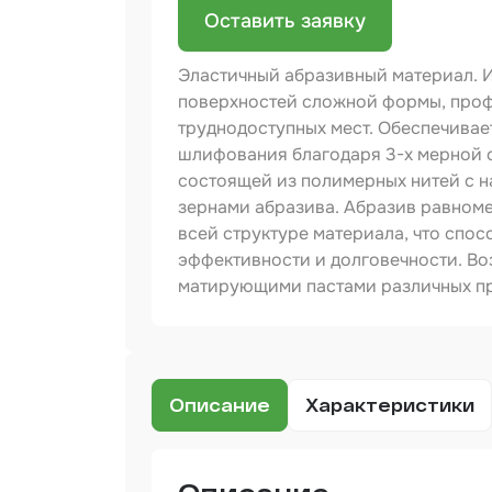
Оставить заявку
Бинд
Эластичный абразивный материал. 
Крас
Аэро
поверхностей сложной формы, проф
труднодоступных мест. Обеспечивае
Доба
шлифования благодаря 3-х мерной 
состоящей из полимерных нитей с н
Шлиф
зернами абразива. Абразив равном
всей структуре материала, что спос
Арм
мате
эффективности и долговечности. В
матирующими пастами различных п
Аэро
прод
Защи
Описание
Характеристики
Отре
Разб