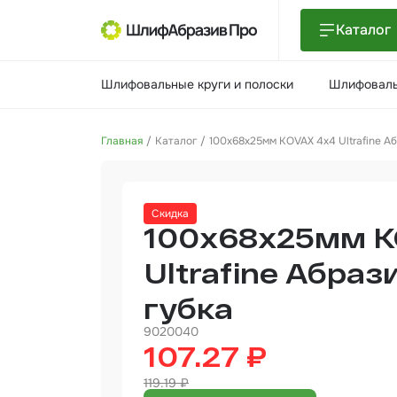
Каталог
Шлиф
Шлифовальные круги и полоски
Шлифоваль
поло
Шлиф
Главная
Каталог
100x68x25мм KOVAX 4х4 Ultrafine А
Шлиф
Поли
Скидка
и па
100x68x25мм K
Нетк
мате
Ultrafine Абраз
губка
Инст
9020040
Отве
107.27 ₽
119.19 ₽
Маля