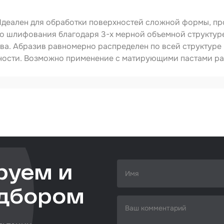
ства
видуальной
ты
Идеален для обработки поверхностей сложной формы, пр
во шлифования благодаря 3-х мерной объемной структур
ирочные
риалы
ва. Абразив равномерно распределен по всей структуре 
ности. Возможно применение с матирующими пастами ра
левка
ировочные
риалы
9020040
абразивная губка
ающая глина
матирование
ты
удование
овальное
руем и
ожка
ежуточная
одбором
сть