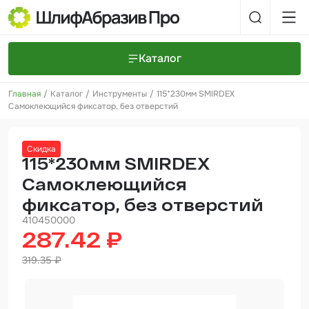
Каталог
Главная
Каталог
Инструменты
115*230мм SMIRDEX
Шлифовальные круги и полоски
О компании
Самоклеющийся фиксатор, без отверстий
Доставка и оплата
Шлифовальные рулоны
Прайс-листы
Контакты
Скидка
+7 (925) 101-69-43
Шлифовальные губки
Задать вопрос
115*230мм SMIRDEX
Самоклеющийся
Полировальные круги и пасты
фиксатор, без отверстий
Нетканые абразивные материалы
410450000
287.42 ₽
Инструменты
319.35 ₽
Отвердители
Малярный инструмент