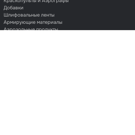
Краскопульты и Аэрографы
Добавки
Шлифовальные ленты
Армирующие материалы
Аэрозольные продукты
Защитное покрытие
Отрезные круги
Разбавитель
Средства индивидуальной защиты
Протирочные материалы
Шпатлевка
Маскировочные материалы
Очищающая глина
Грунты
Оборудование шлифовальное
Подложка промежуточная
Ёмкость
Клейкие листы
Герметики