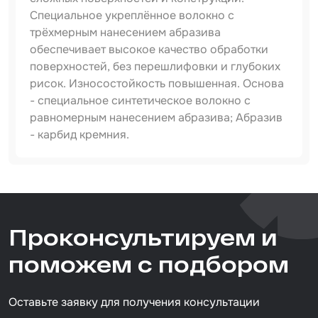
Специальное укреплённое волокно с
Набор для вклейки стёкол
трёхмерным нанесением абразива
обеспечивает высокое качество обработки
Автоэмали
поверхностей, без перешлифовки и глубоких
рисок. Износостойкость повышенная. Основа
- специальное синтетическое волокно с
равномерным нанесением абразива; Абразив
- карбид кремния.
Артикул
925410600
Тип товара
Проконсультируем и
абразив нетканый
Назначение
поможем с подбором
универсальный
Размер / диаметр / объём
D=150 мм
Оставьте заявку для получения консультации