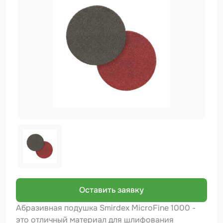
Биндер
Краскопульты и Аэрографы
Добавки
Шлифовальные ленты
Армирующие материалы
Аэрозольные продукты
Защитное покрытие
Отрезные круги
Разбавитель
Средства индивидуальной защиты
Оставить заявку
Протирочные материалы
Абразивная подушка Smirdex MicroFine 1000 -
это отличный материал для шлифования