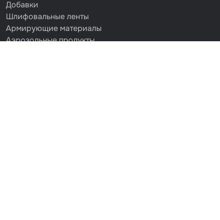
Добавки
Шлифовальные ленты
Армирующие материалы
Аэрозольные продукты
Защитное покрытие
Отрезные круги
Разбавитель
Средства индивидуальной защиты
Протирочные материалы
Шпатлевка
Маскировочные материалы
Очищающая глина
Грунты
Оборудование шлифовальное
Подложка промежуточная
Ёмкость
Клейкие листы
Герметики
Крышка для ёмкости