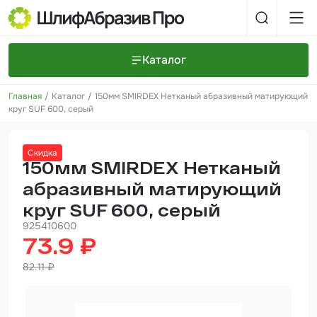
Каталог
Главная
Каталог
150мм SMIRDEX Нетканый абразивный матирующий
Шлифовальные круги и полоски
О компании
круг SUF 600, серый
Доставка и оплата
Шлифовальные рулоны
Прайс-листы
Контакты
Скидка
+7 (925) 101-69-43
Шлифовальные губки
Задать вопрос
150мм SMIRDEX Нетканый
абразивный матирующий
Полировальные круги и пасты
круг SUF 600, серый
Нетканые абразивные материалы
925410600
73.9 ₽
Инструменты
82.11 ₽
Отвердители
Малярный инструмент