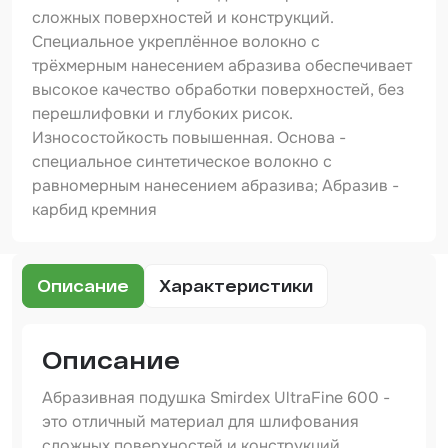
Шпатлевка
сложных поверхностей и конструкций.
Специальное укреплённое волокно с
Маскировочные материалы
трёхмерным нанесением абразива обеспечивает
Очищающая глина
высокое качество обработки поверхностей, без
перешлифовки и глубоких рисок.
Грунты
Износостойкость повышенная. Основа -
специальное синтетическое волокно с
Оборудование шлифовальное
равномерным нанесением абразива; Абразив -
Подложка промежуточная
карбид кремния
Ёмкость
Описание
Характеристики
Клейкие листы
Герметики
Описание
Крышка для ёмкости
Абразивная подушка Smirdex UltraFine 600 -
Материалы для вклейки стекол
это отличный материал для шлифования
сложных поверхностей и конструкций.
Лаки