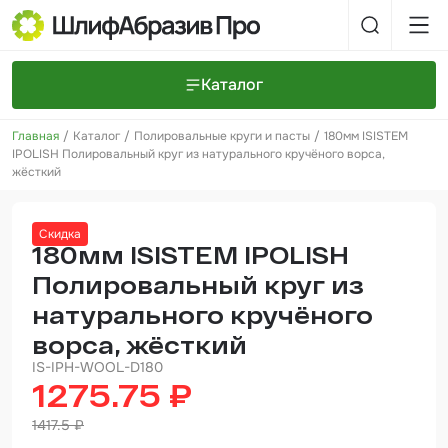
Каталог
Главная
Каталог
Полировальные круги и пасты
180мм ISISTEM
Шлифовальные круги и полоски
О компании
IPOLISH Полировальный круг из натурального кручёного ворса,
Доставка и оплата
жёсткий
Шлифовальные рулоны
Прайс-листы
Контакты
+7 (925) 101-69-43
Шлифовальные губки
Задать вопрос
Скидка
180мм ISISTEM IPOLISH
Полировальные круги и пасты
Полировальный круг из
Нетканые абразивные материалы
натурального кручёного
ворса, жёсткий
Инструменты
IS-IPH-WOOL-D180
Отвердители
1275.75 ₽
Малярный инструмент
1417.5 ₽