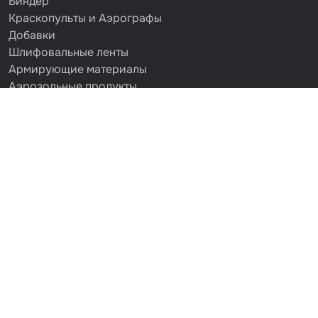
Биндер
Краскопульты и Аэрографы
Добавки
Шлифовальные ленты
Армирующие материалы
Аэрозольные продукты
Защитное покрытие
Отрезные круги
Разбавитель
Средства индивидуальной защиты
Протирочные материалы
Шпатлевка
Маскировочные материалы
Очищающая глина
Грунты
Оборудование шлифовальное
Подложка промежуточная
Ёмкость
Клейкие листы