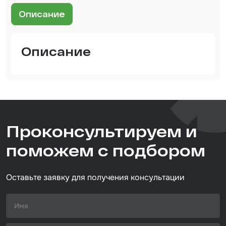
Шпатлевка
Описание
Маскировочные материалы
Очищающая глина
Описание
Грунты
Оборудование шлифовальное
Подложка промежуточная
Ёмкость
Проконсультируем и
Клейкие листы
поможем с подбором
Герметики
Оставьте заявку для получения консультации
Крышка для ёмкости
Материалы для вклейки стекол
Лаки