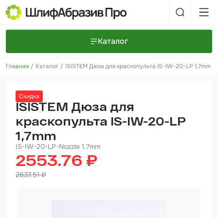
Каталог
Главная
Каталог
ISISTEM Дюза для краскопульта IS-IW-20-LP 1,7mm
Шлифовальные круги и полоски
О компании
Доставка и оплата
Шлифовальные рулоны
Прайс-листы
Скидка
Контакты
ISISTEM Дюза для
+7 (925) 101-69-43
Шлифовальные губки
Задать вопрос
краскопульта IS-IW-20-LP
Полировальные круги и пасты
1,7mm
IS-IW-20-LP-Nozzle 1,7mm
Нетканые абразивные материалы
2553.76 ₽
Инструменты
2837.51 ₽
Отвердители
Малярный инструмент