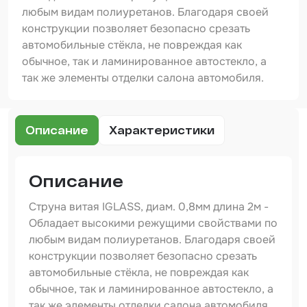
Шпатлевка
любым видам полиуретанов. Благодаря своей
конструкции позволяет безопасно срезать
Маскировочные материалы
автомобильные стёкла, не повреждая как
Очищающая глина
обычное, так и ламинированное автостекло, а
так же элементы отделки салона автомобиля.
Грунты
Оборудование шлифовальное
Описание
Характеристики
Подложка промежуточная
Ёмкость
Описание
Клейкие листы
Струна витая IGLASS, диам. 0,8мм длина 2м -
Обладает высокими режущими свойствами по
Герметики
любым видам полиуретанов. Благодаря своей
Крышка для ёмкости
конструкции позволяет безопасно срезать
автомобильные стёкла, не повреждая как
Материалы для вклейки стекол
обычное, так и ламинированное автостекло, а
так же элементы отделки салона автомобиля.
Лаки