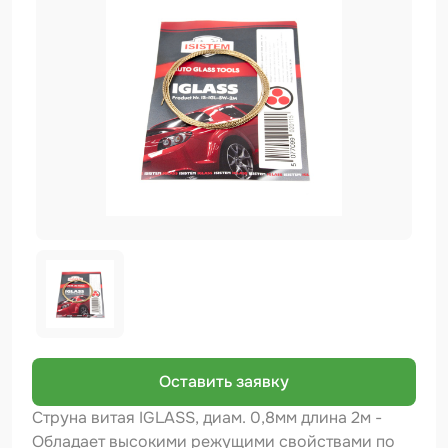
Биндер
Краскопульты и Аэрографы
Добавки
Шлифовальные ленты
Армирующие материалы
Аэрозольные продукты
Защитное покрытие
Отрезные круги
Разбавитель
Средства индивидуальной защиты
Оставить заявку
Протирочные материалы
Струна витая IGLASS, диам. 0,8мм длина 2м -
Обладает высокими режущими свойствами по