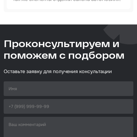
Набор для вклейки стёкол
Артикул
Автоэмали
IS-IGL-SW-2M
Тип товара
Проконсультируем и
запчасти и аксессуары
Размер / диаметр / объём
поможем с подбором
диам. 0,8мм длина 2м
Оставьте заявку для получения консультации