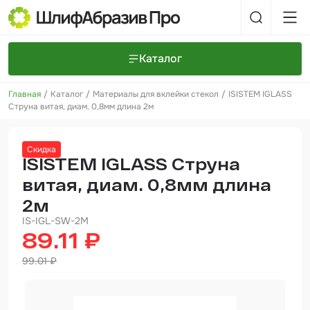
Каталог
Главная
Каталог
Материалы для вклейки стекол
ISISTEM IGLASS
Шлифовальные круги и полоски
О компании
Струна витая, диам. 0,8мм длина 2м
Доставка и оплата
Шлифовальные рулоны
Прайс-листы
Контакты
Скидка
+7 (925) 101-69-43
Шлифовальные губки
Задать вопрос
ISISTEM IGLASS Струна
витая, диам. 0,8мм длина
Полировальные круги и пасты
2м
Нетканые абразивные материалы
IS-IGL-SW-2M
89.11 ₽
Инструменты
99.01 ₽
Отвердители
Малярный инструмент