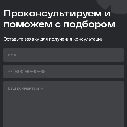
Тип товара
Проконсультируем и
запчасти и аксессуары
Набор для вклейки стёкол
поможем с подбором
Автоэмали
Оставьте заявку для получения консультации