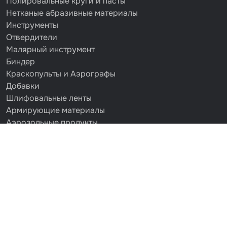
Полировальные круги и пасты
Нетканые абразивные материалы
Инструменты
Отвердители
Малярный инструмент
Биндер
Краскопульты и Аэрографы
Добавки
Шлифовальные ленты
Армирующие материалы
Аэрозольные продукты
Защитное покрытие
Отрезные круги
Разбавитель
Средства индивидуальной защиты
Протирочные материалы
Шпатлевка
Маскировочные материалы
Очищающая глина