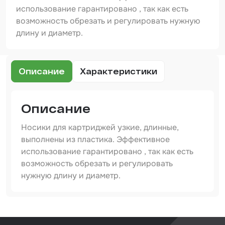
Шпатлевка
использование гарантировано , так как есть
возможность обрезать и регулировать нужную
Маскировочные материалы
длину и диаметр.
Очищающая глина
Грунты
Описание
Характеристики
Оборудование шлифовальное
Подложка промежуточная
Описание
Ёмкость
Носики для картриджей узкие, длинные,
выполнены из пластика. Эффективное
Клейкие листы
использование гарантировано , так как есть
возможность обрезать и регулировать
Герметики
нужную длину и диаметр.
Крышка для ёмкости
Материалы для вклейки стекол
Артикул
IS-IGL-NOZZLE-IS-600
Лаки