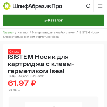
Каталог
Главная
Каталог
Материалы для вклейки стекол
ISISTEM Носик
Шлифовальные круги и полоски
О компании
для картриджа с клеем-герметиком Iseal
Доставка и оплата
Шлифовальные рулоны
Прайс-листы
Контакты
Скидка
+7 (925) 101-69-43
Шлифовальные губки
Задать вопрос
ISISTEM Носик для
картриджа с клеем-
Полировальные круги и пасты
герметиком Iseal
Нетканые абразивные материалы
IS-IGL-NOZZLE-IS-600
61.97 ₽
Инструменты
68.86 ₽
Отвердители
Малярный инструмент