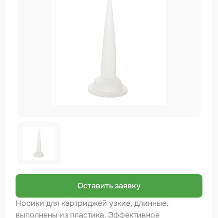
Биндер
Краскопульты и Аэрографы
Добавки
Шлифовальные ленты
Армирующие материалы
Аэрозольные продукты
Защитное покрытие
Отрезные круги
Разбавитель
Средства индивидуальной защиты
Оставить заявку
Протирочные материалы
Носики для картриджей узкие, длинные,
выполнены из пластика. Эффективное