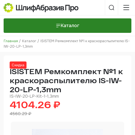
Каталог
Главная
Каталог
ISISTEM Ремкомплект №1 к краскораспылителю IS-
Шлифовальные круги и полоски
О компании
IW-20-LP-1,3mm
Доставка и оплата
Шлифовальные рулоны
Прайс-листы
Контакты
Скидка
+7 (925) 101-69-43
Шлифовальные губки
Задать вопрос
ISISTEM Ремкомплект №1 к
краскораспылителю IS-IW-
Полировальные круги и пасты
20-LP-1,3mm
Нетканые абразивные материалы
IS-IW-20-LP-Kit-1-1,3mm
4104.26 ₽
Инструменты
4560.29 ₽
Отвердители
Малярный инструмент