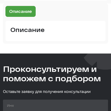
Шпатлевка
Описание
Маскировочные материалы
Очищающая глина
Описание
Грунты
Оборудование шлифовальное
Подложка промежуточная
Ёмкость
Проконсультируем и
Клейкие листы
поможем с подбором
Герметики
Крышка для ёмкости
Оставьте заявку для получения консультации
Материалы для вклейки стекол
Лаки