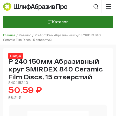
Каталог
Главная
Каталог
P 240 150мм Абразивный круг SMIRDEX 840
Шлифовальные круги и полоски
О компании
Ceramic Film Discs, 15 отверстий
Доставка и оплата
Шлифовальные рулоны
Прайс-листы
Контакты
Скидка
+7 (925) 101-69-43
Шлифовальные губки
Задать вопрос
P 240 150мм Абразивный
круг SMIRDEX 840 Ceramic
Полировальные круги и пасты
Film Discs, 15 отверстий
Нетканые абразивные материалы
840415240
50.59 ₽
Инструменты
56.21 ₽
Отвердители
Малярный инструмент