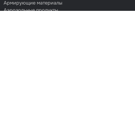
Армирующие материалы
Аэрозольные продукты
Защитное покрытие
Отрезные круги
Разбавитель
Средства индивидуальной защиты
Протирочные материалы
Шпатлевка
Маскировочные материалы
Очищающая глина
Грунты
Оборудование шлифовальное
Подложка промежуточная
Ёмкость
Клейкие листы
Герметики
Крышка для ёмкости
Материалы для вклейки стекол
Лаки