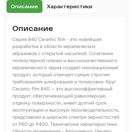
Шпатлевка
Описание
Характеристики
Маскировочные материалы
Очищающая глина
Описание
Грунты
Серия 840 Ceramic film - это новейшая
разработка в области керамических
Оборудование шлифовальное
абразивов с открытой насыпкой. Сочетание
полиэстерной пленки и высококачественного
Подложка промежуточная
керамического зерна создает инновационный
Ёмкость
продукт, который отвечает самым строгим
требованиям шлифования и полировки. Круг
Клейкие листы
Ceramic film 840 — это высокоэффективный
продукт, обеспечивающий равномерную
Герметики
отделку поверхности, имеет долгий срок
Крышка для ёмкости
эксплуатации и высокую производительность,
представлен в широком спектре зернистостей
Материалы для вклейки стекол
от P60 до P400. Технические характеристики:
Области применения - Авторемонт, Дерево,
Лаки