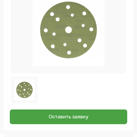
Биндер
Краскопульты и Аэрографы
Добавки
Шлифовальные ленты
Армирующие материалы
Аэрозольные продукты
Защитное покрытие
Отрезные круги
Разбавитель
Средства индивидуальной защиты
Оставить заявку
Протирочные материалы